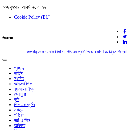
আজ বৃহঃবার, আগস্ট ৬, ২০২৬
Cookie Policy (EU)
দেশের খবর
শিরোনাম
যুক্ত থাকুন দেশের সঙ্গে
জলবায়ু সংকট মোকাবিলা ও শিশুদের প্রারম্ভিক বিকাশে সমন্বিত উদ্যোগের
Toggle
navigation
প্রচ্ছদ
জাতীয়
স্থানীয়
আন্তর্জাতিক
ব্যবসা-বাণিজ্য
খেলাধুলা
কৃষি
শিক্ষা-সংস্কৃতি
স্বাস্থ্য
পরিবেশ
নারী ও শিশু
অধিকার