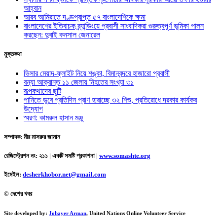
আহ্বান
আরব আমিরাতে দণ্ডপ্রাপ্ত ৫৭ বাংলাদেশিকে ক্ষমা
বাংলাদেশের ইতিবাচক ব্র্যান্ডিংয়ে প্রবাসী সাংবাদিকরা গুরুত্বপূর্ণ ভূমিকা পালন
করছেন: দুবাই কনসাল জেনারেল
মুক্তকথা
ভিসার মেয়াদ-ফ্লাইট নিয়ে শঙ্কা, বিমানবন্দরে হাজারো প্রবাসী
বন্যা আক্রান্ত ১১ জেলায় নিহতের সংখ্যা ৩১
রূপকথাদের ছুটি
পানিতে ডুবে প্রতিদিন প্রাণ হারাচ্ছে ৩২ শিশু, প্রতিরোধে দরকার কার্যকর
উদ্যোগ
স্মরণ: কামরুল হাসান মঞ্জু
সম্পাদক: মীর মাসরুর জামান
রেজিস্ট্রেশন নং: ২১১ | একটি সমষ্টি প্রকাশনা
|
www.somashte.org
ইমেইল:
desherkhobor.net@gmail.com
© দেশের খবর
Site developed by:
Jobayer Arman
, United Nations Online Volunteer Service