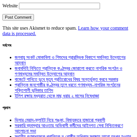
Website
This site uses Akismet to reduce spam.
Learn how your comment
data is processed.
সর্বশেষ
জলবায়ু সংকট মোকাবিলা ও শিশুদের প্রারম্ভিক বিকাশে সমন্বিত উদ্যোগের
আহ্বান
জবাবদিহি নিশ্চিতে প্রান্তিক কণ্ঠস্বর জোরালো করতে নাগরিক সংগঠন ও
গণমাধ্যমের সমন্বিত উদ্যোগের আহ্বান
বাজেটে পানিতে ডুবে মৃত্যু প্রতিরোধের বিষয় অন্তর্ভুক্ত করবে সরকার
প্রান্তিক জনগোষ্ঠীর কণ্ঠস্বর তুলে ধরতে গণমাধ্যম–নাগরিক সংগঠনের
শক্তিশালী ভূমিকার তাগিদ
ইলিশ রক্ষায় মধ্যরাত থেকে মাছ ধরায় ২ মাসের নিষেধাজ্ঞা
প্রবাস
ভিসার মেয়াদ-ফ্লাইট নিয়ে শঙ্কা, বিমানবন্দরে হাজারো প্রবাসী
সরকারি ব্যবস্থার আওতায় অভিবাসী কর্মীদের আইনগত সেবা নিশ্চিতকরণে
আলোচনা সভা
স্থানীয় গণমাধ্যমকে প্রান্তিক নৃ-গোষ্ঠীর অধিকার সুরক্ষায় আরো তৎপর হওয়ার