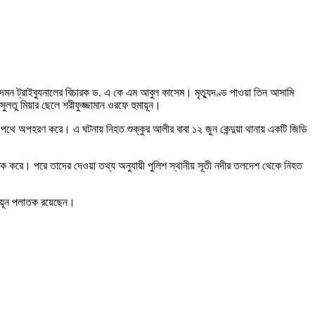
ন দমন ট্রাইব্যুনালের বিচারক ড. এ কে এম আবুল কাসেম। মৃত্যুদণ্ড পাওয়া তিন আসামি
সুলতু মিয়ার ছেলে শরীফুজ্জামান ওরফে হুমায়ূন।
র পথে অপহরণ করে। এ ঘটনায় নিহত শুক্কুর আলীর বাবা ১২ জুন কেন্দুয়া থানায় একটি জিডি
আটক করে। পরে তাদের দেওয়া তথ্য অনুযায়ী পুলিশ স্থানীয় সূতী নদীর তলদেশ থেকে নিহত
মায়ূন পলাতক রয়েছেন।