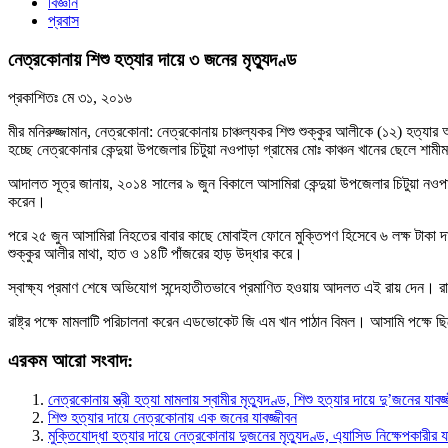
বিজ্ঞান
প্রবাস
নেত্রকোনায় শিশু হত্যার দায়ে ৩ জনের মৃত্যুদণ্ড
প্রকাশিতঃ
মে ৩১, ২০১৬
মীর মনিরুজ্জামান, নেত্রকোনা: নেত্রকোনায় চাঞ্চল্যকর শিশু শুক্কুর আলীকে (১২) হত্যা
হচ্ছে নেত্রকোনার কেন্দুয়া উপজেলার চিটুয়া নওপাড়া গ্রামের মোঃ কাঞ্চন খানের ছেলে শাম
আদালত সূত্র জানায়, ২০১৪ সালের ৯ জুন বিকালে আসামিরা কেন্দুয়া উপজেলার চিটুয়া নওপা
করেন।
পরে ২৫ জুন আসামিরা নিহতের বাবার কাছে মোবাইল ফোনে মুক্তিপণ হিসেবে ৬ লক্ষ টাকা 
শুক্কুর আলীর মাথা, হাত ও ১৪টি পাঁজরের হাড় উদ্ধার করে।
স্বাক্ষ্য প্রমাণ শেষে অভিযোগ সন্দেহাতীতভাবে প্রমাণিত হওয়ায় আদলত এই রায় দেন।
রাষ্ট্র পক্ষে মামলাটি পরিচালনা করেন এডভোকেট জি এম খান পাঠান বিমল। আসামি পক্ষে ছ
এরকম আরো সংবাদ:
নেত্রকোনায় স্ত্রী হত্যা মামলায় স্বামীর মৃত্যুদণ্ড, শিশু হত্যার দায়ে দু’জনের যাবজ
শিশু হত্যার দায়ে নেত্রকোনায় এক জনের যাবজ্জীবন
মুক্তিযোদ্ধা হত্যার দায়ে নেত্রকোনায় দুজনের মৃত্যুদণ্ড, এ্যাসিড নিক্ষেপকারীর য