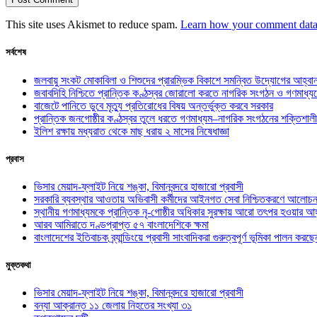
This site uses Akismet to reduce spam.
Learn how your comment data 
সর্বশেষ
জলবায়ু সংকট মোকাবিলা ও শিশুদের প্রারম্ভিক বিকাশে সমন্বিত উদ্যোগের আহ্বা
জবাবদিহি নিশ্চিতে প্রান্তিক কণ্ঠস্বর জোরালো করতে নাগরিক সংগঠন ও গণমাধ্য
বাজেটে পানিতে ডুবে মৃত্যু প্রতিরোধের বিষয় অন্তর্ভুক্ত করবে সরকার
প্রান্তিক জনগোষ্ঠীর কণ্ঠস্বর তুলে ধরতে গণমাধ্যম–নাগরিক সংগঠনের শক্তিশালী
ইলিশ রক্ষায় মধ্যরাত থেকে মাছ ধরায় ২ মাসের নিষেধাজ্ঞা
প্রবাস
ভিসার মেয়াদ-ফ্লাইট নিয়ে শঙ্কা, বিমানবন্দরে হাজারো প্রবাসী
সরকারি ব্যবস্থার আওতায় অভিবাসী কর্মীদের আইনগত সেবা নিশ্চিতকরণে আলোচন
স্থানীয় গণমাধ্যমকে প্রান্তিক নৃ-গোষ্ঠীর অধিকার সুরক্ষায় আরো তৎপর হওয়ার আহ
আরব আমিরাতে দণ্ডপ্রাপ্ত ৫৭ বাংলাদেশিকে ক্ষমা
বাংলাদেশের ইতিবাচক ব্র্যান্ডিংয়ে প্রবাসী সাংবাদিকরা গুরুত্বপূর্ণ ভূমিকা পালন ক
মুক্তকথা
ভিসার মেয়াদ-ফ্লাইট নিয়ে শঙ্কা, বিমানবন্দরে হাজারো প্রবাসী
বন্যা আক্রান্ত ১১ জেলায় নিহতের সংখ্যা ৩১