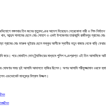
র অভিযোগে মঙ্গলবার তিন জনের মৃত্যুদণ্ডের আদেশ দিয়েছেন নেত্রকোনা নারী ও শিশু নির্যাত
ীম খান, আব্দুস সালামের ছেলে মোঃ সোহাগ ও একই উপজেলার তারাকান্দি রাজীবপুর গ্রামের মোঃ 
ড়া গ্রামের মোঃ ফারুক ভূইয়ার ছেলে শুক্কুর আলীকে স্থানীয় নতুন বাজার থেকে বাড়ি ফেরা
দাবি করে। পরে মোবাইল ফোন ট্র্যাকিংয়ের মাধ্যমে পুলিশ দণ্ডপ্রাপ্ত এই তিন আসামিকে 
 রায় ঘোষণার সময় দুই আসামি আদালতে হাজির ছিলেন। অপর আসামি শরীফুজ্জামান ওরফে হু
িলেন এডভোকেট মানবেন্দ্র বিশ্বাস উজ্জল।
্জীবন
াবজ্জীবন