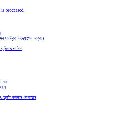
is processed.
ন
মের সমন্বিত উদ্যোগের আহ্বান
 ভূমিকার তাগিদ
া সভা
্বান
রছেন: দুবাই কনসাল জেনারেল