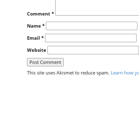
Comment
*
Name
*
Email
*
Website
This site uses Akismet to reduce spam.
Learn how yo