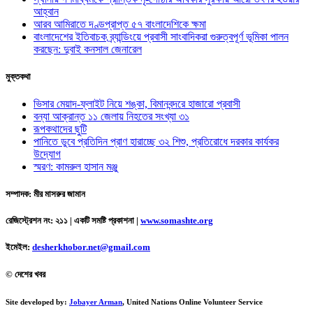
আহ্বান
আরব আমিরাতে দণ্ডপ্রাপ্ত ৫৭ বাংলাদেশিকে ক্ষমা
বাংলাদেশের ইতিবাচক ব্র্যান্ডিংয়ে প্রবাসী সাংবাদিকরা গুরুত্বপূর্ণ ভূমিকা পালন
করছেন: দুবাই কনসাল জেনারেল
মুক্তকথা
ভিসার মেয়াদ-ফ্লাইট নিয়ে শঙ্কা, বিমানবন্দরে হাজারো প্রবাসী
বন্যা আক্রান্ত ১১ জেলায় নিহতের সংখ্যা ৩১
রূপকথাদের ছুটি
পানিতে ডুবে প্রতিদিন প্রাণ হারাচ্ছে ৩২ শিশু, প্রতিরোধে দরকার কার্যকর
উদ্যোগ
স্মরণ: কামরুল হাসান মঞ্জু
সম্পাদক: মীর মাসরুর জামান
রেজিস্ট্রেশন নং: ২১১ | একটি সমষ্টি প্রকাশনা
|
www.somashte.org
ইমেইল:
desherkhobor.net@gmail.com
© দেশের খবর
Site developed by:
Jobayer Arman
, United Nations Online Volunteer Service