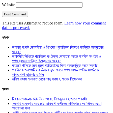
Website
This site uses Akismet to reduce spam.
Learn how your comment
data is processed.
সর্বশেষ
জলবায়ু সংকট মোকাবিলা ও শিশুদের প্রারম্ভিক বিকাশে সমন্বিত উদ্যোগের
আহ্বান
জবাবদিহি নিশ্চিতে প্রান্তিক কণ্ঠস্বর জোরালো করতে নাগরিক সংগঠন ও
গণমাধ্যমের সমন্বিত উদ্যোগের আহ্বান
বাজেটে পানিতে ডুবে মৃত্যু প্রতিরোধের বিষয় অন্তর্ভুক্ত করবে সরকার
প্রান্তিক জনগোষ্ঠীর কণ্ঠস্বর তুলে ধরতে গণমাধ্যম–নাগরিক সংগঠনের
শক্তিশালী ভূমিকার তাগিদ
ইলিশ রক্ষায় মধ্যরাত থেকে মাছ ধরায় ২ মাসের নিষেধাজ্ঞা
প্রবাস
ভিসার মেয়াদ-ফ্লাইট নিয়ে শঙ্কা, বিমানবন্দরে হাজারো প্রবাসী
সরকারি ব্যবস্থার আওতায় অভিবাসী কর্মীদের আইনগত সেবা নিশ্চিতকরণে
আলোচনা সভা
স্থানীয় গণমাধ্যমকে প্রান্তিক নৃ-গোষ্ঠীর অধিকার সুরক্ষায় আরো তৎপর হওয়ার