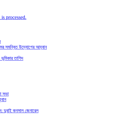
is processed.
ন
মের সমন্বিত উদ্যোগের আহ্বান
 ভূমিকার তাগিদ
া সভা
্বান
রছেন: দুবাই কনসাল জেনারেল