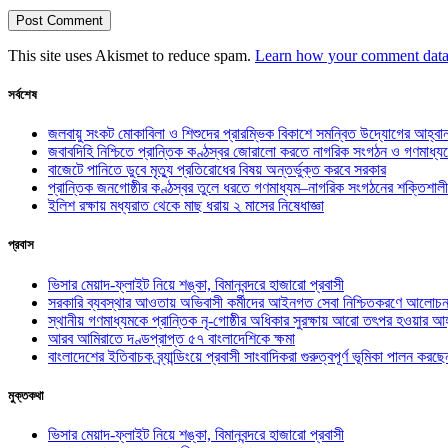
This site uses Akismet to reduce spam.
Learn how your comment data 
সর্বশেষ
জলবায়ু সংকট মোকাবিলা ও শিশুদের প্রারম্ভিক বিকাশে সমন্বিত উদ্যোগের আহ্বা
জবাবদিহি নিশ্চিতে প্রান্তিক কণ্ঠস্বর জোরালো করতে নাগরিক সংগঠন ও গণমাধ্য
বাজেটে পানিতে ডুবে মৃত্যু প্রতিরোধের বিষয় অন্তর্ভুক্ত করবে সরকার
প্রান্তিক জনগোষ্ঠীর কণ্ঠস্বর তুলে ধরতে গণমাধ্যম–নাগরিক সংগঠনের শক্তিশালী
ইলিশ রক্ষায় মধ্যরাত থেকে মাছ ধরায় ২ মাসের নিষেধাজ্ঞা
প্রবাস
ভিসার মেয়াদ-ফ্লাইট নিয়ে শঙ্কা, বিমানবন্দরে হাজারো প্রবাসী
সরকারি ব্যবস্থার আওতায় অভিবাসী কর্মীদের আইনগত সেবা নিশ্চিতকরণে আলোচন
স্থানীয় গণমাধ্যমকে প্রান্তিক নৃ-গোষ্ঠীর অধিকার সুরক্ষায় আরো তৎপর হওয়ার আহ
আরব আমিরাতে দণ্ডপ্রাপ্ত ৫৭ বাংলাদেশিকে ক্ষমা
বাংলাদেশের ইতিবাচক ব্র্যান্ডিংয়ে প্রবাসী সাংবাদিকরা গুরুত্বপূর্ণ ভূমিকা পালন ক
মুক্তকথা
ভিসার মেয়াদ-ফ্লাইট নিয়ে শঙ্কা, বিমানবন্দরে হাজারো প্রবাসী