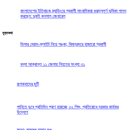
বাংলাদেশের ইতিবাচক ব্র্যান্ডিংয়ে প্রবাসী সাংবাদিকরা গুরুত্বপূর্ণ ভূমিকা পালন
করছেন: দুবাই কনসাল জেনারেল
মুক্তকথা
ভিসার মেয়াদ-ফ্লাইট নিয়ে শঙ্কা, বিমানবন্দরে হাজারো প্রবাসী
বন্যা আক্রান্ত ১১ জেলায় নিহতের সংখ্যা ৩১
রূপকথাদের ছুটি
পানিতে ডুবে প্রতিদিন প্রাণ হারাচ্ছে ৩২ শিশু, প্রতিরোধে দরকার কার্যকর
উদ্যোগ
স্মরণ: কামরুল হাসান মঞ্জু