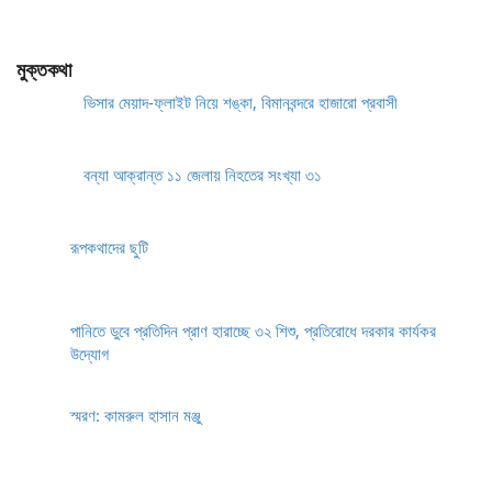
মুক্তকথা
ভিসার মেয়াদ-ফ্লাইট নিয়ে শঙ্কা, বিমানবন্দরে হাজারো প্রবাসী
বন্যা আক্রান্ত ১১ জেলায় নিহতের সংখ্যা ৩১
রূপকথাদের ছুটি
পানিতে ডুবে প্রতিদিন প্রাণ হারাচ্ছে ৩২ শিশু, প্রতিরোধে দরকার কার্যকর
উদ্যোগ
স্মরণ: কামরুল হাসান মঞ্জু