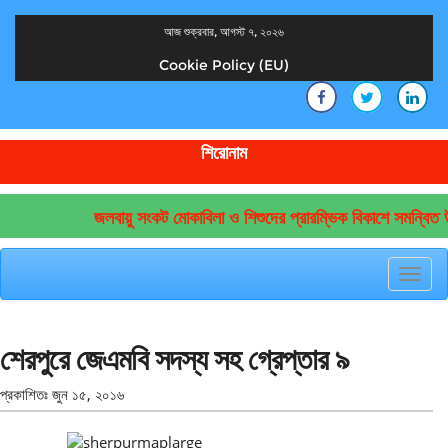
আজ শুক্রবার, আগস্ট ৭, ২০২৬
Cookie Policy (EU)
দেশের খবর
যুক্ত থাকুন দেশের সঙ্গে
শিরোনাম
জলবায়ু সংকট মোকাবিলা ও শিশুদের প্রারম্ভিক বিকাশে সমন্বিত উ
Toggl
navig
শেরপুরে জেএমবি সদস্য সহ গ্রেপ্তার ৯
প্রকাশিতঃ
জুন ১৫, ২০১৬