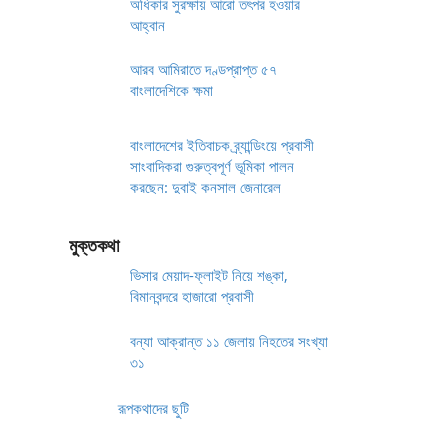
অধিকার সুরক্ষায় আরো তৎপর হওয়ার
আহ্বান
আরব আমিরাতে দণ্ডপ্রাপ্ত ৫৭
বাংলাদেশিকে ক্ষমা
বাংলাদেশের ইতিবাচক ব্র্যান্ডিংয়ে প্রবাসী
সাংবাদিকরা গুরুত্বপূর্ণ ভূমিকা পালন
করছেন: দুবাই কনসাল জেনারেল
মুক্তকথা
ভিসার মেয়াদ-ফ্লাইট নিয়ে শঙ্কা,
বিমানবন্দরে হাজারো প্রবাসী
বন্যা আক্রান্ত ১১ জেলায় নিহতের সংখ্যা
৩১
রূপকথাদের ছুটি