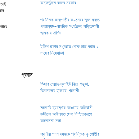
অন্তর্ভুক্ত করবে সরকার
 তাই
 আল
প্রান্তিক জনগোষ্ঠীর কণ্ঠস্বর তুলে ধরতে
গণমাধ্যম–নাগরিক সংগঠনের শক্তিশালী
্টারে
ভূমিকার তাগিদ
ইলিশ রক্ষায় মধ্যরাত থেকে মাছ ধরায় ২
মাসের নিষেধাজ্ঞা
প্রবাস
ভিসার মেয়াদ-ফ্লাইট নিয়ে শঙ্কা,
বিমানবন্দরে হাজারো প্রবাসী
সরকারি ব্যবস্থার আওতায় অভিবাসী
কর্মীদের আইনগত সেবা নিশ্চিতকরণে
আলোচনা সভা
স্থানীয় গণমাধ্যমকে প্রান্তিক নৃ-গোষ্ঠীর