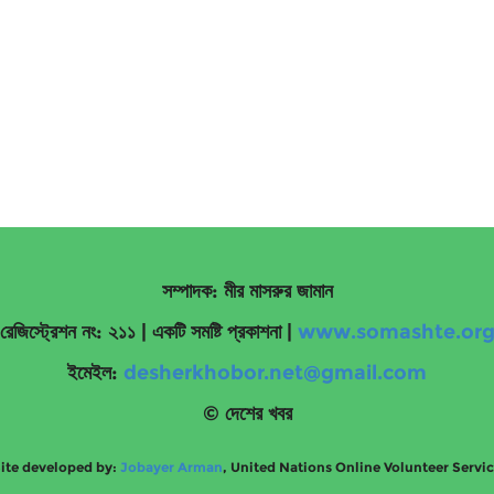
সম্পাদক: মীর মাসরুর জামান
রেজিস্ট্রেশন নং: ২১১ | একটি সমষ্টি প্রকাশনা
|
www.somashte.or
ইমেইল:
desherkhobor.net@gmail.com
© দেশের খবর
ite developed by:
Jobayer Arman
, United Nations Online Volunteer Servi