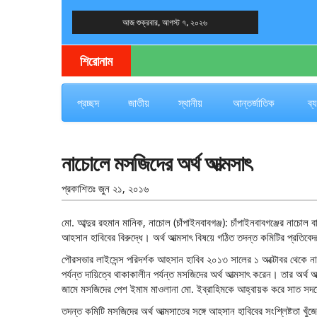
আজ শুক্রবার, আগস্ট ৭, ২০২৬
দেশের খবর
যুক্ত থাকুন দেশের সঙ্গে
শিরোনাম
প্রচ্ছদ
জাতীয়
স্থানীয়
আন্তর্জাতিক
ব্
নাচোলে মসজিদের অর্থ আত্মসাৎ
প্রকাশিতঃ
জুন ২১, ২০১৬
মো. আব্দুর রহমান মানিক, নাচোল (চাঁপাইনবাবগঞ্জ): চাঁপাইনবাবগঞ্জের নাচোল
আহসান হাবিবের বিরুদ্ধে। অর্থ আত্মসাৎ বিষয়ে গঠিত তদন্ত কমিটির প্রতিব
পৌরসভার লাইসেন্স পরিদর্শক আহসান হাবিব ২০১৩ সালের ১ অক্টোবর থেকে না
পর্যন্ত দায়িত্বে থাকাকালীন পর্যন্ত মসজিদের অর্থ আত্মসাৎ করেন। তার অর
জামে মসজিদের পেশ ইমাম মাওলানা মো. ইব্রাহিমকে আহ্বায়ক করে সাত সদস
তদন্ত কমিটি মসজিদের অর্থ আত্মসাতের সঙ্গে আহসান হাবিবের সংশ্লিষ্টতা খ