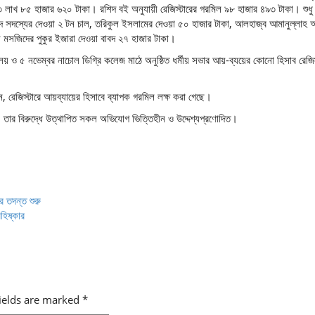
৩ লাখ ৮৫ হাজার ৬২০ টাকা। রশিদ বই অনুযায়ী রেজিস্টারের গরমিল ৯৮ হাজার ৪৯৩ টাকা। শুধু
সদ সদস্যের দেওয়া ২ টন চাল, তরিকুল ইসলামের দেওয়া ৫০ হাজার টাকা, আলহাজ্ব আমানুল্লাহ
মসজিদের পুকুর ইজারা দেওয়া বাবদ ২৭ হাজার টাকা।
য় ও ৫ নভেম্বর নাচোল ডিগ্রি কলেজ মাঠে অনুষ্ঠিত ধর্মীয় সভার আয়-ব্যয়ের কোনো হিসাব রেজিস
ন, রেজিস্টারে আয়ব্যায়ের হিসাবে ব্যাপক গরমিল লক্ষ করা গেছে।
তার বিরুদ্ধে উত্থাপিত সকল অভিযোগ ভিত্তিহীন ও উদ্দেশ্যপ্রণোদিত।
র তদন্ত শুরু
হিষ্কার
fields are marked
*