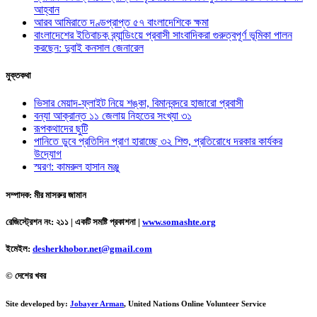
আহ্বান
আরব আমিরাতে দণ্ডপ্রাপ্ত ৫৭ বাংলাদেশিকে ক্ষমা
বাংলাদেশের ইতিবাচক ব্র্যান্ডিংয়ে প্রবাসী সাংবাদিকরা গুরুত্বপূর্ণ ভূমিকা পালন
করছেন: দুবাই কনসাল জেনারেল
মুক্তকথা
ভিসার মেয়াদ-ফ্লাইট নিয়ে শঙ্কা, বিমানবন্দরে হাজারো প্রবাসী
বন্যা আক্রান্ত ১১ জেলায় নিহতের সংখ্যা ৩১
রূপকথাদের ছুটি
পানিতে ডুবে প্রতিদিন প্রাণ হারাচ্ছে ৩২ শিশু, প্রতিরোধে দরকার কার্যকর
উদ্যোগ
স্মরণ: কামরুল হাসান মঞ্জু
সম্পাদক: মীর মাসরুর জামান
রেজিস্ট্রেশন নং: ২১১ | একটি সমষ্টি প্রকাশনা
|
www.somashte.org
ইমেইল:
desherkhobor.net@gmail.com
© দেশের খবর
Site developed by:
Jobayer Arman
, United Nations Online Volunteer Service