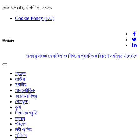
আজ শুক্রবার, আগস্ট ৭, ২০২৬
Cookie Policy (EU)
দেশের খবর
শিরোনাম
যুক্ত থাকুন দেশের সঙ্গে
জলবায়ু সংকট মোকাবিলা ও শিশুদের প্রারম্ভিক বিকাশে সমন্বিত উদ্যোগের আ
Toggle
navigation
প্রচ্ছদ
জাতীয়
স্থানীয়
আন্তর্জাতিক
ব্যবসা-বাণিজ্য
খেলাধুলা
কৃষি
শিক্ষা-সংস্কৃতি
স্বাস্থ্য
পরিবেশ
নারী ও শিশু
অধিকার