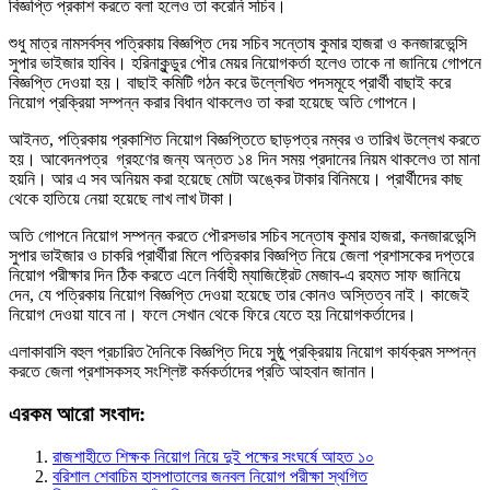
বিজ্ঞপ্তি প্রকাশ করতে বলা হলেও তা করেনি সচিব।
শুধু মাত্র নামসর্বস্ব পত্রিকায় বিজ্ঞপ্তি দেয় সচিব সন্তোষ কুমার হাজরা ও কনজারভেন্সি
সুপার ভাইজার হাবিব। হরিনাকুন্ডুর পৌর মেয়র নিয়োগকর্তা হলেও তাকে না জানিয়ে গোপনে
বিজ্ঞপ্তি দেওয়া হয়। বাছাই কমিটি গঠন করে উল্লেখিত পদসমূহে প্রার্থী বাছাই করে
নিয়োগ প্রক্রিয়া সম্পন্ন করার বিধান থাকলেও তা করা হয়েছে অতি গোপনে।
আইনত, পত্রিকায় প্রকাশিত নিয়োগ বিজ্ঞপ্তিতে ছাড়পত্র নম্বর ও তারিখ উল্লেখ করতে
হয়। আবেদনপত্র গ্রহণের জন্য অন্তত ১৪ দিন সময় প্রদানের নিয়ম থাকলেও তা মানা
হয়নি। আর এ সব অনিয়ম করা হয়েছে মোটা অঙ্কের টাকার বিনিময়ে। প্রার্থীদের কাছ
থেকে হাতিয়ে নেয়া হয়েছে লাখ লাখ টাকা।
অতি গোপনে নিয়োগ সম্পন্ন করতে পৌরসভার সচিব সন্তোষ কুমার হাজরা, কনজারভেন্সি
সুপার ভাইজার ও চাকরি প্রার্থীরা মিলে পত্রিকার বিজ্ঞপ্তি নিয়ে জেলা প্রশাসকের দপ্তরে
নিয়োগ পরীক্ষার দিন ঠিক করতে এলে নির্বাহী ম্যাজিষ্ট্রেট মেজাব-এ রহমত সাফ জানিয়ে
দেন, যে পত্রিকায় নিয়োগ বিজ্ঞপ্তি দেওয়া হয়েছে তার কোনও অস্তিত্ব নাই। কাজেই
নিয়োগ দেওয়া যাবে না। ফলে সেখান থেকে ফিরে যেতে হয় নিয়োগকর্তাদের।
এলাকাবাসি বহুল প্রচারিত দৈনিকে বিজ্ঞপ্তি দিয়ে সুষ্ঠু প্রক্রিয়ায় নিয়োগ কার্যক্রম সম্পন্ন
করতে জেলা প্রশাসকসহ সংশ্লিষ্ট কর্মকর্তাদের প্রতি আহবান জানান।
এরকম আরো সংবাদ:
রাজশাহীতে শিক্ষক নিয়োগ নিয়ে দুই পক্ষের সংঘর্ষে আহত ১০
বরিশাল শেবাচিম হাসপাতালের জনবল নিয়োগ পরীক্ষা স্থগিত