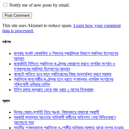
Notify me of new posts by email.
This site uses Akismet to reduce spam.
Learn how your comment
data is processed.
সর্বশেষ
জলবায়ু সংকট মোকাবিলা ও শিশুদের প্রারম্ভিক বিকাশে সমন্বিত উদ্যোগের
আহ্বান
জবাবদিহি নিশ্চিতে প্রান্তিক কণ্ঠস্বর জোরালো করতে নাগরিক সংগঠন ও
গণমাধ্যমের সমন্বিত উদ্যোগের আহ্বান
বাজেটে পানিতে ডুবে মৃত্যু প্রতিরোধের বিষয় অন্তর্ভুক্ত করবে সরকার
প্রান্তিক জনগোষ্ঠীর কণ্ঠস্বর তুলে ধরতে গণমাধ্যম–নাগরিক সংগঠনের
শক্তিশালী ভূমিকার তাগিদ
ইলিশ রক্ষায় মধ্যরাত থেকে মাছ ধরায় ২ মাসের নিষেধাজ্ঞা
প্রবাস
ভিসার মেয়াদ-ফ্লাইট নিয়ে শঙ্কা, বিমানবন্দরে হাজারো প্রবাসী
সরকারি ব্যবস্থার আওতায় অভিবাসী কর্মীদের আইনগত সেবা নিশ্চিতকরণে
আলোচনা সভা
স্থানীয় গণমাধ্যমকে প্রান্তিক নৃ-গোষ্ঠীর অধিকার সুরক্ষায় আরো তৎপর হওয়ার