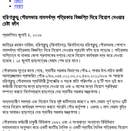
বিজ্ঞান
প্রবাস
হরিণাকুন্ডু পৌরসভায় নামসর্বস্ব পত্রিকায় বিজ্ঞপ্তি দিয়ে নিয়োগ দেওয়ার
চেষ্টা ফাঁস
প্রকাশিতঃ
জুলাই ৪, ২০১৬
জাহিদুর রহমান তারিক, হরিণাকুন্ডু (ঝিনাইদহ): ঝিনাইদহের হরিণাকুন্ডু পৌরসভায় গোপনে
নামসর্বস্ব পত্রিকায় বিজ্ঞপ্তি দিয়ে নিয়োগ দেওয়ার প্রচেষ্টা ফাঁস হয়ে পড়েছে। পত্রিকার
অস্তিত্ব না থাকায় জেলা প্রশাসকের দপ্তর থেকে নিয়োগ কার্যক্রম বন্ধ করে দেওয়া
হয়েছে। ১৫ জুলাই ছাড়পত্রের মেয়াদ শেষ হয়ে যাবে।
পৌরসভার সূত্রে জানা গেছে, স্থানীয় সরকার বিভাগের পৌর-২ শাখার উপ-সচিব কাজী
আসাদুজ্জামান স্বাক্ষরিত পৌর-২/৪৬.০৬৪.০১১.৩২.০২.৪৫৩.২০১১/৩০৯ নং স্মারকে
হরিণাকুন্ডু পৌরসভায় স্যানিটারী ইন্সপেক্টর ও সড়ক বাতি পরিদর্শক এ দু’টি পদে দুই জন
কর্মচারী নিয়োগের জন্য ছাড়পত্র দেওয়া হয় এবং ৬ মাসের মধ্যে নিয়োগ প্রক্রিয়া
সম্পন্ন করতে নির্দেশক্রমে ছাড়পত্র দেয় স্থানীয় সরকার মন্ত্রণালয়।
অভ্যন্তরীণ সমস্যা এবং নিয়োগ নিয়ে সৃষ্ট জটিলতার কারণে ৬ মাস মেয়াদ পূর্ণ হলেও দুটি
পদের নিয়োগ কার্যক্রম সম্পন্ন করতে পারেনি পৌর কর্তৃপক্ষ। এরপর ২ মাস মেয়াদ বৃদ্ধি
করে আবারও ছাড়পত্র দেয় স্থানীয় সরকার মন্ত্রণালয়।
পৌরসভার কর্মচারী চাকুরী বিধিমালা ১৯৯২ এবং এ সংক্রান্ত অন্যান্য বিধিবিধান
যথাযথভাবে অনুসরণ করে একটি জাতীয় দৈনিক ও একটি স্থানীয় দৈনিক পত্রিকায় নিয়োগ