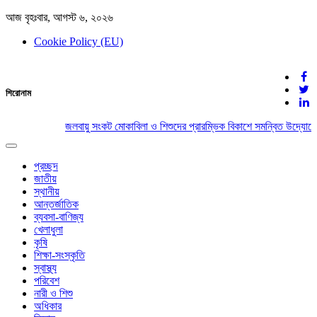
আজ বৃহঃবার, আগস্ট ৬, ২০২৬
Cookie Policy (EU)
দেশের খবর
শিরোনাম
যুক্ত থাকুন দেশের সঙ্গে
জলবায়ু সংকট মোকাবিলা ও শিশুদের প্রারম্ভিক বিকাশে সমন্বিত উদ্যোগের
Toggle
navigation
প্রচ্ছদ
জাতীয়
স্থানীয়
আন্তর্জাতিক
ব্যবসা-বাণিজ্য
খেলাধুলা
কৃষি
শিক্ষা-সংস্কৃতি
স্বাস্থ্য
পরিবেশ
নারী ও শিশু
অধিকার