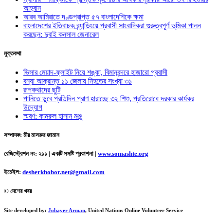
আহ্বান
আরব আমিরাতে দণ্ডপ্রাপ্ত ৫৭ বাংলাদেশিকে ক্ষমা
বাংলাদেশের ইতিবাচক ব্র্যান্ডিংয়ে প্রবাসী সাংবাদিকরা গুরুত্বপূর্ণ ভূমিকা পালন
করছেন: দুবাই কনসাল জেনারেল
মুক্তকথা
ভিসার মেয়াদ-ফ্লাইট নিয়ে শঙ্কা, বিমানবন্দরে হাজারো প্রবাসী
বন্যা আক্রান্ত ১১ জেলায় নিহতের সংখ্যা ৩১
রূপকথাদের ছুটি
পানিতে ডুবে প্রতিদিন প্রাণ হারাচ্ছে ৩২ শিশু, প্রতিরোধে দরকার কার্যকর
উদ্যোগ
স্মরণ: কামরুল হাসান মঞ্জু
সম্পাদক: মীর মাসরুর জামান
রেজিস্ট্রেশন নং: ২১১ | একটি সমষ্টি প্রকাশনা
|
www.somashte.org
ইমেইল:
desherkhobor.net@gmail.com
© দেশের খবর
Site developed by:
Jobayer Arman
, United Nations Online Volunteer Service