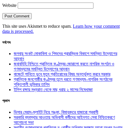
Website
This site uses Akismet to reduce spam.
Learn how your comment
data is processed.
সর্বশেষ
জলবায়ু সংকট মোকাবিলা ও শিশুদের প্রারম্ভিক বিকাশে সমন্বিত উদ্যোগের
আহ্বান
জবাবদিহি নিশ্চিতে প্রান্তিক কণ্ঠস্বর জোরালো করতে নাগরিক সংগঠন ও
গণমাধ্যমের সমন্বিত উদ্যোগের আহ্বান
বাজেটে পানিতে ডুবে মৃত্যু প্রতিরোধের বিষয় অন্তর্ভুক্ত করবে সরকার
প্রান্তিক জনগোষ্ঠীর কণ্ঠস্বর তুলে ধরতে গণমাধ্যম–নাগরিক সংগঠনের
শক্তিশালী ভূমিকার তাগিদ
ইলিশ রক্ষায় মধ্যরাত থেকে মাছ ধরায় ২ মাসের নিষেধাজ্ঞা
প্রবাস
ভিসার মেয়াদ-ফ্লাইট নিয়ে শঙ্কা, বিমানবন্দরে হাজারো প্রবাসী
সরকারি ব্যবস্থার আওতায় অভিবাসী কর্মীদের আইনগত সেবা নিশ্চিতকরণে
আলোচনা সভা
স্থানীয় গণমাধ্যমকে প্রান্তিক নৃ-গোষ্ঠীর অধিকার সুরক্ষায় আরো তৎপর হওয়ার