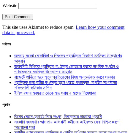
Website
This site uses Akismet to reduce spam.
Learn how your comment
data is processed.
সর্বশেষ
জলবায়ু সংকট মোকাবিলা ও শিশুদের প্রারম্ভিক বিকাশে সমন্বিত উদ্যোগের
আহ্বান
জবাবদিহি নিশ্চিতে প্রান্তিক কণ্ঠস্বর জোরালো করতে নাগরিক সংগঠন ও
গণমাধ্যমের সমন্বিত উদ্যোগের আহ্বান
বাজেটে পানিতে ডুবে মৃত্যু প্রতিরোধের বিষয় অন্তর্ভুক্ত করবে সরকার
প্রান্তিক জনগোষ্ঠীর কণ্ঠস্বর তুলে ধরতে গণমাধ্যম–নাগরিক সংগঠনের
শক্তিশালী ভূমিকার তাগিদ
ইলিশ রক্ষায় মধ্যরাত থেকে মাছ ধরায় ২ মাসের নিষেধাজ্ঞা
প্রবাস
ভিসার মেয়াদ-ফ্লাইট নিয়ে শঙ্কা, বিমানবন্দরে হাজারো প্রবাসী
সরকারি ব্যবস্থার আওতায় অভিবাসী কর্মীদের আইনগত সেবা নিশ্চিতকরণে
আলোচনা সভা
স্থানীয় গণমাধ্যমকে প্রান্তিক নৃ-গোষ্ঠীর অধিকার সুরক্ষায় আরো তৎপর হওয়ার