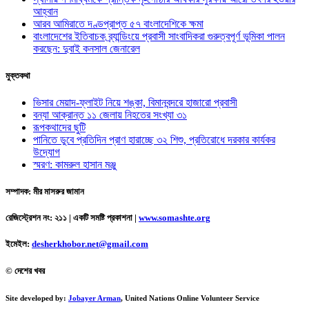
আহ্বান
আরব আমিরাতে দণ্ডপ্রাপ্ত ৫৭ বাংলাদেশিকে ক্ষমা
বাংলাদেশের ইতিবাচক ব্র্যান্ডিংয়ে প্রবাসী সাংবাদিকরা গুরুত্বপূর্ণ ভূমিকা পালন
করছেন: দুবাই কনসাল জেনারেল
মুক্তকথা
ভিসার মেয়াদ-ফ্লাইট নিয়ে শঙ্কা, বিমানবন্দরে হাজারো প্রবাসী
বন্যা আক্রান্ত ১১ জেলায় নিহতের সংখ্যা ৩১
রূপকথাদের ছুটি
পানিতে ডুবে প্রতিদিন প্রাণ হারাচ্ছে ৩২ শিশু, প্রতিরোধে দরকার কার্যকর
উদ্যোগ
স্মরণ: কামরুল হাসান মঞ্জু
সম্পাদক: মীর মাসরুর জামান
রেজিস্ট্রেশন নং: ২১১ | একটি সমষ্টি প্রকাশনা
|
www.somashte.org
ইমেইল:
desherkhobor.net@gmail.com
© দেশের খবর
Site developed by:
Jobayer Arman
, United Nations Online Volunteer Service