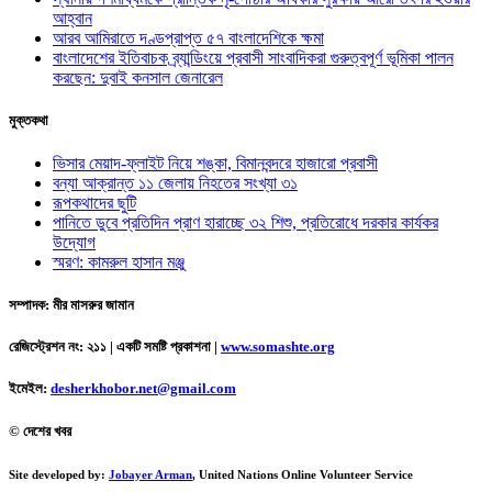
আহ্বান
আরব আমিরাতে দণ্ডপ্রাপ্ত ৫৭ বাংলাদেশিকে ক্ষমা
বাংলাদেশের ইতিবাচক ব্র্যান্ডিংয়ে প্রবাসী সাংবাদিকরা গুরুত্বপূর্ণ ভূমিকা পালন
করছেন: দুবাই কনসাল জেনারেল
মুক্তকথা
ভিসার মেয়াদ-ফ্লাইট নিয়ে শঙ্কা, বিমানবন্দরে হাজারো প্রবাসী
বন্যা আক্রান্ত ১১ জেলায় নিহতের সংখ্যা ৩১
রূপকথাদের ছুটি
পানিতে ডুবে প্রতিদিন প্রাণ হারাচ্ছে ৩২ শিশু, প্রতিরোধে দরকার কার্যকর
উদ্যোগ
স্মরণ: কামরুল হাসান মঞ্জু
সম্পাদক: মীর মাসরুর জামান
রেজিস্ট্রেশন নং: ২১১ | একটি সমষ্টি প্রকাশনা
|
www.somashte.org
ইমেইল:
desherkhobor.net@gmail.com
© দেশের খবর
Site developed by:
Jobayer Arman
, United Nations Online Volunteer Service