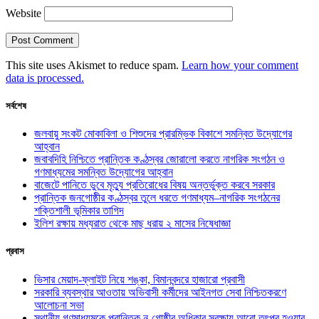
Website
This site uses Akismet to reduce spam.
Learn how your comment
data is processed.
সর্বশেষ
জলবায়ু সংকট মোকাবিলা ও শিশুদের প্রারম্ভিক বিকাশে সমন্বিত উদ্যোগের
আহ্বান
জবাবদিহি নিশ্চিতে প্রান্তিক কণ্ঠস্বর জোরালো করতে নাগরিক সংগঠন ও
গণমাধ্যমের সমন্বিত উদ্যোগের আহ্বান
বাজেটে পানিতে ডুবে মৃত্যু প্রতিরোধের বিষয় অন্তর্ভুক্ত করবে সরকার
প্রান্তিক জনগোষ্ঠীর কণ্ঠস্বর তুলে ধরতে গণমাধ্যম–নাগরিক সংগঠনের
শক্তিশালী ভূমিকার তাগিদ
ইলিশ রক্ষায় মধ্যরাত থেকে মাছ ধরায় ২ মাসের নিষেধাজ্ঞা
প্রবাস
ভিসার মেয়াদ-ফ্লাইট নিয়ে শঙ্কা, বিমানবন্দরে হাজারো প্রবাসী
সরকারি ব্যবস্থার আওতায় অভিবাসী কর্মীদের আইনগত সেবা নিশ্চিতকরণে
আলোচনা সভা
স্থানীয় গণমাধ্যমকে প্রান্তিক নৃ-গোষ্ঠীর অধিকার সুরক্ষায় আরো তৎপর হওয়ার