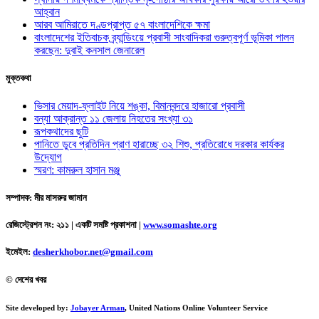
আহ্বান
আরব আমিরাতে দণ্ডপ্রাপ্ত ৫৭ বাংলাদেশিকে ক্ষমা
বাংলাদেশের ইতিবাচক ব্র্যান্ডিংয়ে প্রবাসী সাংবাদিকরা গুরুত্বপূর্ণ ভূমিকা পালন
করছেন: দুবাই কনসাল জেনারেল
মুক্তকথা
ভিসার মেয়াদ-ফ্লাইট নিয়ে শঙ্কা, বিমানবন্দরে হাজারো প্রবাসী
বন্যা আক্রান্ত ১১ জেলায় নিহতের সংখ্যা ৩১
রূপকথাদের ছুটি
পানিতে ডুবে প্রতিদিন প্রাণ হারাচ্ছে ৩২ শিশু, প্রতিরোধে দরকার কার্যকর
উদ্যোগ
স্মরণ: কামরুল হাসান মঞ্জু
সম্পাদক: মীর মাসরুর জামান
রেজিস্ট্রেশন নং: ২১১ | একটি সমষ্টি প্রকাশনা
|
www.somashte.org
ইমেইল:
desherkhobor.net@gmail.com
© দেশের খবর
Site developed by:
Jobayer Arman
, United Nations Online Volunteer Service