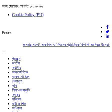
আজ সোমবার, আগস্ট ১০, ২০২৬
Cookie Policy (EU)
দেশের খবর
শিরোনাম
যুক্ত থাকুন দেশের সঙ্গে
জলবায়ু সংকট মোকাবিলা ও শিশুদের প্রারম্ভিক বিকাশে সমন্বিত উদ্যোগের
Toggle
navigation
প্রচ্ছদ
জাতীয়
স্থানীয়
আন্তর্জাতিক
ব্যবসা-বাণিজ্য
খেলাধুলা
কৃষি
শিক্ষা-সংস্কৃতি
স্বাস্থ্য
পরিবেশ
নারী ও শিশু
অধিকার