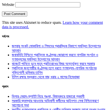
Website
This site uses Akismet to reduce spam.
Learn how your comment
data is processed.
সর্বশেষ
জলবায়ু সংকট মোকাবিলা ও শিশুদের প্রারম্ভিক বিকাশে সমন্বিত উদ্যোগের
আহ্বান
জবাবদিহি নিশ্চিতে প্রান্তিক কণ্ঠস্বর জোরালো করতে নাগরিক সংগঠন ও
গণমাধ্যমের সমন্বিত উদ্যোগের আহ্বান
বাজেটে পানিতে ডুবে মৃত্যু প্রতিরোধের বিষয় অন্তর্ভুক্ত করবে সরকার
প্রান্তিক জনগোষ্ঠীর কণ্ঠস্বর তুলে ধরতে গণমাধ্যম–নাগরিক সংগঠনের
শক্তিশালী ভূমিকার তাগিদ
ইলিশ রক্ষায় মধ্যরাত থেকে মাছ ধরায় ২ মাসের নিষেধাজ্ঞা
প্রবাস
ভিসার মেয়াদ-ফ্লাইট নিয়ে শঙ্কা, বিমানবন্দরে হাজারো প্রবাসী
সরকারি ব্যবস্থার আওতায় অভিবাসী কর্মীদের আইনগত সেবা নিশ্চিতকরণে
আলোচনা সভা
স্থানীয় গণমাধ্যমকে প্রান্তিক নৃ-গোষ্ঠীর অধিকার সুরক্ষায় আরো তৎপর হওয়ার