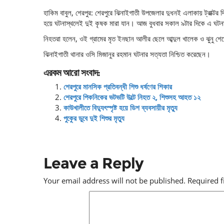
হাকিম বাবুল, শেরপুর: শেরপুরে ঝিনাইগাতী উপজেলার দুধনই এলাকায় ট্রাক্টর দ
হয়ে ঘটনাস্থলেই দুই কৃষক মারা যান। আজ বুধবার সকাল ৯টার দিকে এ ঘটন
নিহতরা হলেন, ওই গ্রামের মৃত ইনছান আলীর ছেলে আব্দুল খালেক ও ঝুনু শ
ঝিনাইগাতী থানার ওসি মিজানুর রহমান ঘটনার সত্যতা নিশ্চিত করেছেন।
এরকম আরো সংবাদ:
শেরপুরে মানসিক প্রতিবন্ধী শিশু ধর্ষণের শিকার
শেরপুরে পিকনিকের ভটভটি উল্টে নিহত ২, শিশুসহ আহত ১২
কাউখালীতে বিদ্যুৎস্পৃষ্ট হয়ে ডিশ ব্যবসায়ীর মৃত্যু
পুকুের ডুবে দুই শিশুর মৃত্যু
Leave a Reply
Your email address will not be published.
Required 