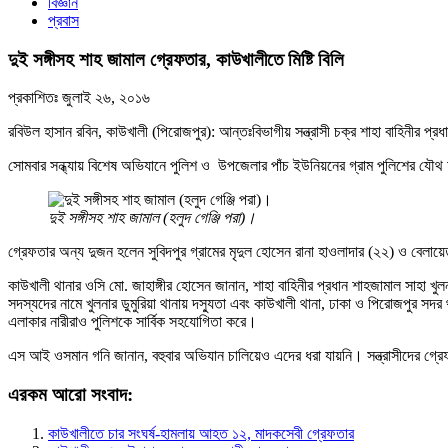
বিজ্ঞান
প্রবাস
দুই সঙ্গীসহ শাহ জামাল গ্রেফতার, কাউখালীতে মিষ্টি বিলি
প্রকাশিতঃ
জুলাই ২৬, ২০১৬
রবিউল হাসান রবিন, কাউখালী (পিরোজপুর): আন্তঃবিভাগীয় সন্ত্রাসী চক্র শাহা বাহিনীর
সোমবার সন্ধ্যায় বিশেষ অভিযানে পুলিশ ও উপজেলার পাঁচ ইউনিয়নের গ্রাম পুলিশের 
দুই সঙ্গীসহ শাহ জামাল (হলুদ গেঞ্জি পরা)।
গ্রেফতার অন্য দুজন হলেন সুবিদপুর গ্রামের মৃদুল হোসেন রানা হাওলাদার (২২) ও বেল
কাউখালী থানার ওসি মো. জাহাঙ্গীর হোসেন জানান, শাহা বাহিনীর প্রধান শাহজামাল সাহা খুল
সদস্যদের নামে খুলনার ডুমুরিয়া থানায় দস্যুতা এবং কাউখালী থানা, ঢাকা ও পিরোজপুর
এলাকার নারীরাও পুলিশকে সার্বিক সহযোগিতা করে।
এস আই ওসমান গনি জানান, বহুবার অভিযান চালিয়েও এদের ধরা যায়নি। সন্ত্রাসীদের গ্রে
এরকম আরো সংবাদ:
কাউখালীতে চার সংঘর্ষ-হামলায় আহত ১২, মাদকসেবী গ্রেফতার