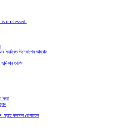
is processed.
ন
মের সমন্বিত উদ্যোগের আহ্বান
 ভূমিকার তাগিদ
া সভা
্বান
রছেন: দুবাই কনসাল জেনারেল