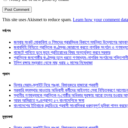
This site uses Akismet to reduce spam.
Learn how your comment data 
সর্বশেষ
জলবায়ু সংকট মোকাবিলা ও শিশুদের প্রারম্ভিক বিকাশে সমন্বিত উদ্যোগের আহ্বা
জবাবদিহি নিশ্চিতে প্রান্তিক কণ্ঠস্বর জোরালো করতে নাগরিক সংগঠন ও গণমাধ্য
বাজেটে পানিতে ডুবে মৃত্যু প্রতিরোধের বিষয় অন্তর্ভুক্ত করবে সরকার
প্রান্তিক জনগোষ্ঠীর কণ্ঠস্বর তুলে ধরতে গণমাধ্যম–নাগরিক সংগঠনের শক্তিশালী
ইলিশ রক্ষায় মধ্যরাত থেকে মাছ ধরায় ২ মাসের নিষেধাজ্ঞা
প্রবাস
ভিসার মেয়াদ-ফ্লাইট নিয়ে শঙ্কা, বিমানবন্দরে হাজারো প্রবাসী
সরকারি ব্যবস্থার আওতায় অভিবাসী কর্মীদের আইনগত সেবা নিশ্চিতকরণে আলোচন
স্থানীয় গণমাধ্যমকে প্রান্তিক নৃ-গোষ্ঠীর অধিকার সুরক্ষায় আরো তৎপর হওয়ার আহ
আরব আমিরাতে দণ্ডপ্রাপ্ত ৫৭ বাংলাদেশিকে ক্ষমা
বাংলাদেশের ইতিবাচক ব্র্যান্ডিংয়ে প্রবাসী সাংবাদিকরা গুরুত্বপূর্ণ ভূমিকা পালন ক
মুক্তকথা
ভিসার মেয়াদ-ফ্লাইট নিয়ে শঙ্কা, বিমানবন্দরে হাজারো প্রবাসী