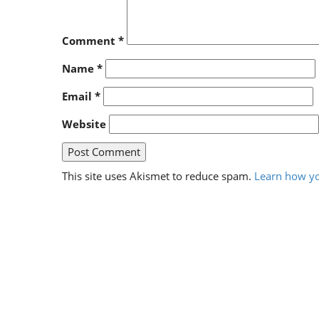
Comment
*
Name
*
Email
*
Website
This site uses Akismet to reduce spam.
Learn how yo