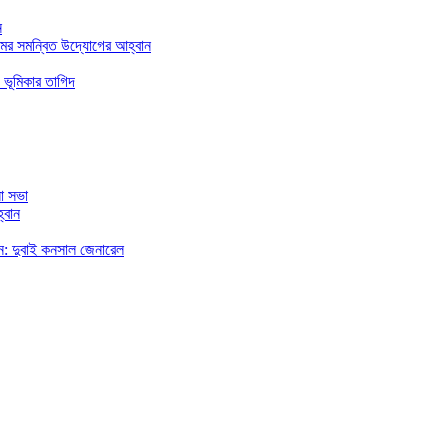
ন
মের সমন্বিত উদ্যোগের আহ্বান
 ভূমিকার তাগিদ
া সভা
্বান
রছেন: দুবাই কনসাল জেনারেল