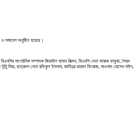
ল ও সমাবেশ অনুষ্ঠিত হয়েছে।
 বিএনপির সাংগঠনিক সম্পাদক জিয়াউল হাসান নিক্সন, বিএনপি নেতা ফারুক ডাকুয়া, সৈয়দ
 পিন্টু মিয়া, ছাত্রদল নেতা রফিকুল ইসলাম, জাহিদুর রহমান ফিরোজ, মাওলাদ হোসেন মঈন,