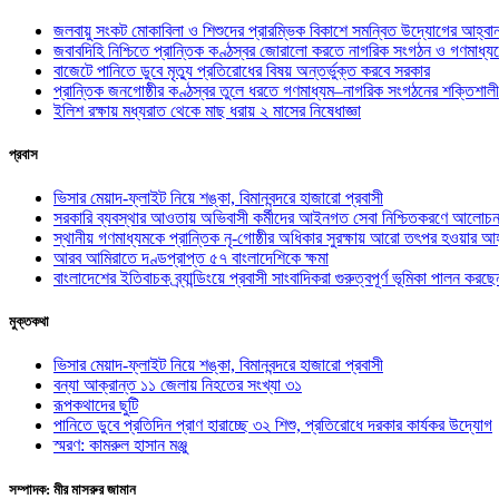
জলবায়ু সংকট মোকাবিলা ও শিশুদের প্রারম্ভিক বিকাশে সমন্বিত উদ্যোগের আহ্বা
জবাবদিহি নিশ্চিতে প্রান্তিক কণ্ঠস্বর জোরালো করতে নাগরিক সংগঠন ও গণমাধ্য
বাজেটে পানিতে ডুবে মৃত্যু প্রতিরোধের বিষয় অন্তর্ভুক্ত করবে সরকার
প্রান্তিক জনগোষ্ঠীর কণ্ঠস্বর তুলে ধরতে গণমাধ্যম–নাগরিক সংগঠনের শক্তিশালী
ইলিশ রক্ষায় মধ্যরাত থেকে মাছ ধরায় ২ মাসের নিষেধাজ্ঞা
প্রবাস
ভিসার মেয়াদ-ফ্লাইট নিয়ে শঙ্কা, বিমানবন্দরে হাজারো প্রবাসী
সরকারি ব্যবস্থার আওতায় অভিবাসী কর্মীদের আইনগত সেবা নিশ্চিতকরণে আলোচন
স্থানীয় গণমাধ্যমকে প্রান্তিক নৃ-গোষ্ঠীর অধিকার সুরক্ষায় আরো তৎপর হওয়ার আহ
আরব আমিরাতে দণ্ডপ্রাপ্ত ৫৭ বাংলাদেশিকে ক্ষমা
বাংলাদেশের ইতিবাচক ব্র্যান্ডিংয়ে প্রবাসী সাংবাদিকরা গুরুত্বপূর্ণ ভূমিকা পালন ক
মুক্তকথা
ভিসার মেয়াদ-ফ্লাইট নিয়ে শঙ্কা, বিমানবন্দরে হাজারো প্রবাসী
বন্যা আক্রান্ত ১১ জেলায় নিহতের সংখ্যা ৩১
রূপকথাদের ছুটি
পানিতে ডুবে প্রতিদিন প্রাণ হারাচ্ছে ৩২ শিশু, প্রতিরোধে দরকার কার্যকর উদ্যোগ
স্মরণ: কামরুল হাসান মঞ্জু
সম্পাদক: মীর মাসরুর জামান