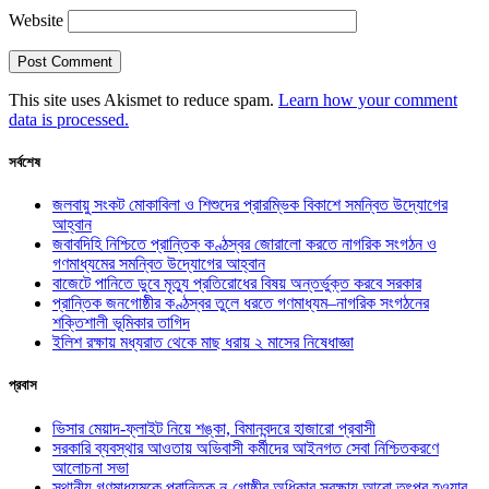
Website
This site uses Akismet to reduce spam.
Learn how your comment
data is processed.
সর্বশেষ
জলবায়ু সংকট মোকাবিলা ও শিশুদের প্রারম্ভিক বিকাশে সমন্বিত উদ্যোগের
আহ্বান
জবাবদিহি নিশ্চিতে প্রান্তিক কণ্ঠস্বর জোরালো করতে নাগরিক সংগঠন ও
গণমাধ্যমের সমন্বিত উদ্যোগের আহ্বান
বাজেটে পানিতে ডুবে মৃত্যু প্রতিরোধের বিষয় অন্তর্ভুক্ত করবে সরকার
প্রান্তিক জনগোষ্ঠীর কণ্ঠস্বর তুলে ধরতে গণমাধ্যম–নাগরিক সংগঠনের
শক্তিশালী ভূমিকার তাগিদ
ইলিশ রক্ষায় মধ্যরাত থেকে মাছ ধরায় ২ মাসের নিষেধাজ্ঞা
প্রবাস
ভিসার মেয়াদ-ফ্লাইট নিয়ে শঙ্কা, বিমানবন্দরে হাজারো প্রবাসী
সরকারি ব্যবস্থার আওতায় অভিবাসী কর্মীদের আইনগত সেবা নিশ্চিতকরণে
আলোচনা সভা
স্থানীয় গণমাধ্যমকে প্রান্তিক নৃ-গোষ্ঠীর অধিকার সুরক্ষায় আরো তৎপর হওয়ার