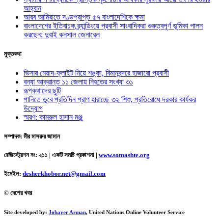
আহ্বান
আরব আমিরাতে দণ্ডপ্রাপ্ত ৫৭ বাংলাদেশিকে ক্ষমা
বাংলাদেশের ইতিবাচক ব্র্যান্ডিংয়ে প্রবাসী সাংবাদিকরা গুরুত্বপূর্ণ ভূমিকা পালন
করছেন: দুবাই কনসাল জেনারেল
মুক্তকথা
ভিসার মেয়াদ-ফ্লাইট নিয়ে শঙ্কা, বিমানবন্দরে হাজারো প্রবাসী
বন্যা আক্রান্ত ১১ জেলায় নিহতের সংখ্যা ৩১
রূপকথাদের ছুটি
পানিতে ডুবে প্রতিদিন প্রাণ হারাচ্ছে ৩২ শিশু, প্রতিরোধে দরকার কার্যকর
উদ্যোগ
স্মরণ: কামরুল হাসান মঞ্জু
সম্পাদক: মীর মাসরুর জামান
রেজিস্ট্রেশন নং: ২১১ | একটি সমষ্টি প্রকাশনা
|
www.somashte.org
ইমেইল:
desherkhobor.net@gmail.com
© দেশের খবর
Site developed by:
Jobayer Arman
, United Nations Online Volunteer Service