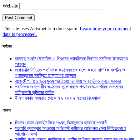
Website
This site uses Akismet to reduce spam.
Learn how your comment
data is processed.
সর্বশেষ
জলবায়ু সংকট মোকাবিলা ও শিশুদের প্রারম্ভিক বিকাশে সমন্বিত উদ্যোগের
আহ্বান
জবাবদিহি নিশ্চিতে প্রান্তিক কণ্ঠস্বর জোরালো করতে নাগরিক সংগঠন ও
গণমাধ্যমের সমন্বিত উদ্যোগের আহ্বান
বাজেটে পানিতে ডুবে মৃত্যু প্রতিরোধের বিষয় অন্তর্ভুক্ত করবে সরকার
প্রান্তিক জনগোষ্ঠীর কণ্ঠস্বর তুলে ধরতে গণমাধ্যম–নাগরিক সংগঠনের
শক্তিশালী ভূমিকার তাগিদ
ইলিশ রক্ষায় মধ্যরাত থেকে মাছ ধরায় ২ মাসের নিষেধাজ্ঞা
প্রবাস
ভিসার মেয়াদ-ফ্লাইট নিয়ে শঙ্কা, বিমানবন্দরে হাজারো প্রবাসী
সরকারি ব্যবস্থার আওতায় অভিবাসী কর্মীদের আইনগত সেবা নিশ্চিতকরণে
আলোচনা সভা
স্থানীয় গণমাধ্যমকে প্রান্তিক নৃ-গোষ্ঠীর অধিকার সুরক্ষায় আরো তৎপর হওয়ার