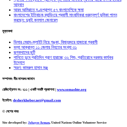
আহ্বান
আরব আমিরাতে দণ্ডপ্রাপ্ত ৫৭ বাংলাদেশিকে ক্ষমা
বাংলাদেশের ইতিবাচক ব্র্যান্ডিংয়ে প্রবাসী সাংবাদিকরা গুরুত্বপূর্ণ ভূমিকা পালন
করছেন: দুবাই কনসাল জেনারেল
মুক্তকথা
ভিসার মেয়াদ-ফ্লাইট নিয়ে শঙ্কা, বিমানবন্দরে হাজারো প্রবাসী
বন্যা আক্রান্ত ১১ জেলায় নিহতের সংখ্যা ৩১
রূপকথাদের ছুটি
পানিতে ডুবে প্রতিদিন প্রাণ হারাচ্ছে ৩২ শিশু, প্রতিরোধে দরকার কার্যকর
উদ্যোগ
স্মরণ: কামরুল হাসান মঞ্জু
সম্পাদক: মীর মাসরুর জামান
রেজিস্ট্রেশন নং: ২১১ | একটি সমষ্টি প্রকাশনা
|
www.somashte.org
ইমেইল:
desherkhobor.net@gmail.com
© দেশের খবর
Site developed by:
Jobayer Arman
, United Nations Online Volunteer Service