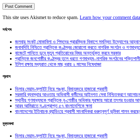
This site uses Akismet to reduce spam.
Learn how your comment data 
সর্বশেষ
জলবায়ু সংকট মোকাবিলা ও শিশুদের প্রারম্ভিক বিকাশে সমন্বিত উদ্যোগের আহ্বা
জবাবদিহি নিশ্চিতে প্রান্তিক কণ্ঠস্বর জোরালো করতে নাগরিক সংগঠন ও গণমাধ্য
বাজেটে পানিতে ডুবে মৃত্যু প্রতিরোধের বিষয় অন্তর্ভুক্ত করবে সরকার
প্রান্তিক জনগোষ্ঠীর কণ্ঠস্বর তুলে ধরতে গণমাধ্যম–নাগরিক সংগঠনের শক্তিশালী
ইলিশ রক্ষায় মধ্যরাত থেকে মাছ ধরায় ২ মাসের নিষেধাজ্ঞা
প্রবাস
ভিসার মেয়াদ-ফ্লাইট নিয়ে শঙ্কা, বিমানবন্দরে হাজারো প্রবাসী
সরকারি ব্যবস্থার আওতায় অভিবাসী কর্মীদের আইনগত সেবা নিশ্চিতকরণে আলোচন
স্থানীয় গণমাধ্যমকে প্রান্তিক নৃ-গোষ্ঠীর অধিকার সুরক্ষায় আরো তৎপর হওয়ার আহ
আরব আমিরাতে দণ্ডপ্রাপ্ত ৫৭ বাংলাদেশিকে ক্ষমা
বাংলাদেশের ইতিবাচক ব্র্যান্ডিংয়ে প্রবাসী সাংবাদিকরা গুরুত্বপূর্ণ ভূমিকা পালন ক
মুক্তকথা
ভিসার মেয়াদ-ফ্লাইট নিয়ে শঙ্কা, বিমানবন্দরে হাজারো প্রবাসী