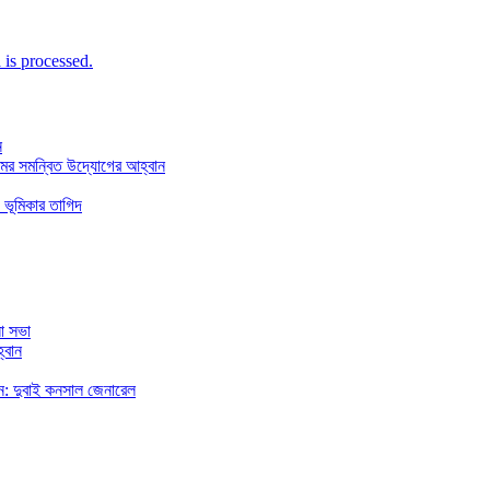
is processed.
ন
মের সমন্বিত উদ্যোগের আহ্বান
 ভূমিকার তাগিদ
া সভা
্বান
রছেন: দুবাই কনসাল জেনারেল