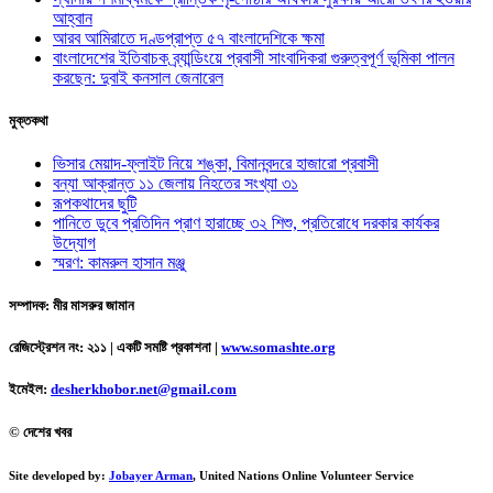
আহ্বান
আরব আমিরাতে দণ্ডপ্রাপ্ত ৫৭ বাংলাদেশিকে ক্ষমা
বাংলাদেশের ইতিবাচক ব্র্যান্ডিংয়ে প্রবাসী সাংবাদিকরা গুরুত্বপূর্ণ ভূমিকা পালন
করছেন: দুবাই কনসাল জেনারেল
মুক্তকথা
ভিসার মেয়াদ-ফ্লাইট নিয়ে শঙ্কা, বিমানবন্দরে হাজারো প্রবাসী
বন্যা আক্রান্ত ১১ জেলায় নিহতের সংখ্যা ৩১
রূপকথাদের ছুটি
পানিতে ডুবে প্রতিদিন প্রাণ হারাচ্ছে ৩২ শিশু, প্রতিরোধে দরকার কার্যকর
উদ্যোগ
স্মরণ: কামরুল হাসান মঞ্জু
সম্পাদক: মীর মাসরুর জামান
রেজিস্ট্রেশন নং: ২১১ | একটি সমষ্টি প্রকাশনা
|
www.somashte.org
ইমেইল:
desherkhobor.net@gmail.com
© দেশের খবর
Site developed by:
Jobayer Arman
, United Nations Online Volunteer Service