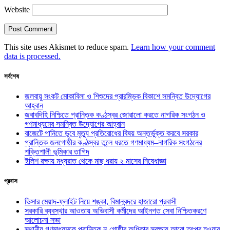
Website
This site uses Akismet to reduce spam.
Learn how your comment
data is processed.
সর্বশেষ
জলবায়ু সংকট মোকাবিলা ও শিশুদের প্রারম্ভিক বিকাশে সমন্বিত উদ্যোগের
আহ্বান
জবাবদিহি নিশ্চিতে প্রান্তিক কণ্ঠস্বর জোরালো করতে নাগরিক সংগঠন ও
গণমাধ্যমের সমন্বিত উদ্যোগের আহ্বান
বাজেটে পানিতে ডুবে মৃত্যু প্রতিরোধের বিষয় অন্তর্ভুক্ত করবে সরকার
প্রান্তিক জনগোষ্ঠীর কণ্ঠস্বর তুলে ধরতে গণমাধ্যম–নাগরিক সংগঠনের
শক্তিশালী ভূমিকার তাগিদ
ইলিশ রক্ষায় মধ্যরাত থেকে মাছ ধরায় ২ মাসের নিষেধাজ্ঞা
প্রবাস
ভিসার মেয়াদ-ফ্লাইট নিয়ে শঙ্কা, বিমানবন্দরে হাজারো প্রবাসী
সরকারি ব্যবস্থার আওতায় অভিবাসী কর্মীদের আইনগত সেবা নিশ্চিতকরণে
আলোচনা সভা
স্থানীয় গণমাধ্যমকে প্রান্তিক নৃ-গোষ্ঠীর অধিকার সুরক্ষায় আরো তৎপর হওয়ার