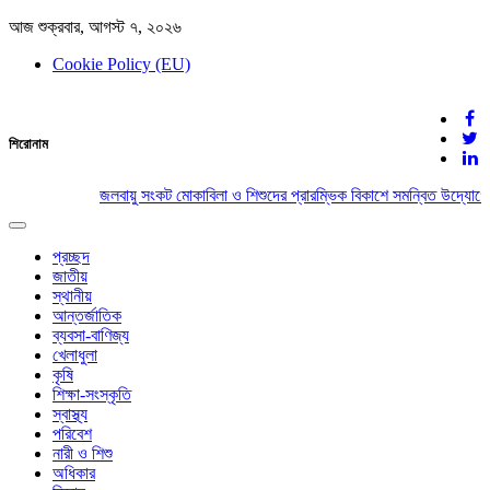
আজ শুক্রবার, আগস্ট ৭, ২০২৬
Cookie Policy (EU)
দেশের খবর
শিরোনাম
যুক্ত থাকুন দেশের সঙ্গে
জলবায়ু সংকট মোকাবিলা ও শিশুদের প্রারম্ভিক বিকাশে সমন্বিত উদ্যোগের
Toggle
navigation
প্রচ্ছদ
জাতীয়
স্থানীয়
আন্তর্জাতিক
ব্যবসা-বাণিজ্য
খেলাধুলা
কৃষি
শিক্ষা-সংস্কৃতি
স্বাস্থ্য
পরিবেশ
নারী ও শিশু
অধিকার