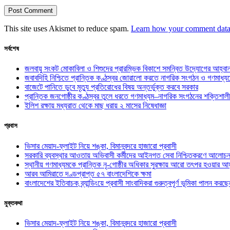
This site uses Akismet to reduce spam.
Learn how your comment data 
সর্বশেষ
জলবায়ু সংকট মোকাবিলা ও শিশুদের প্রারম্ভিক বিকাশে সমন্বিত উদ্যোগের আহ্বা
জবাবদিহি নিশ্চিতে প্রান্তিক কণ্ঠস্বর জোরালো করতে নাগরিক সংগঠন ও গণমাধ্য
বাজেটে পানিতে ডুবে মৃত্যু প্রতিরোধের বিষয় অন্তর্ভুক্ত করবে সরকার
প্রান্তিক জনগোষ্ঠীর কণ্ঠস্বর তুলে ধরতে গণমাধ্যম–নাগরিক সংগঠনের শক্তিশালী
ইলিশ রক্ষায় মধ্যরাত থেকে মাছ ধরায় ২ মাসের নিষেধাজ্ঞা
প্রবাস
ভিসার মেয়াদ-ফ্লাইট নিয়ে শঙ্কা, বিমানবন্দরে হাজারো প্রবাসী
সরকারি ব্যবস্থার আওতায় অভিবাসী কর্মীদের আইনগত সেবা নিশ্চিতকরণে আলোচন
স্থানীয় গণমাধ্যমকে প্রান্তিক নৃ-গোষ্ঠীর অধিকার সুরক্ষায় আরো তৎপর হওয়ার আহ
আরব আমিরাতে দণ্ডপ্রাপ্ত ৫৭ বাংলাদেশিকে ক্ষমা
বাংলাদেশের ইতিবাচক ব্র্যান্ডিংয়ে প্রবাসী সাংবাদিকরা গুরুত্বপূর্ণ ভূমিকা পালন ক
মুক্তকথা
ভিসার মেয়াদ-ফ্লাইট নিয়ে শঙ্কা, বিমানবন্দরে হাজারো প্রবাসী