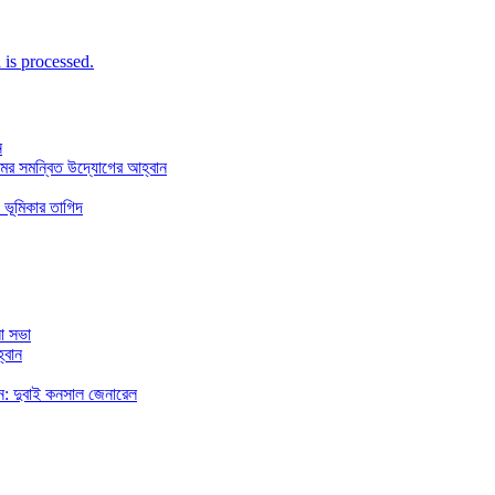
is processed.
ন
মের সমন্বিত উদ্যোগের আহ্বান
 ভূমিকার তাগিদ
া সভা
্বান
রছেন: দুবাই কনসাল জেনারেল