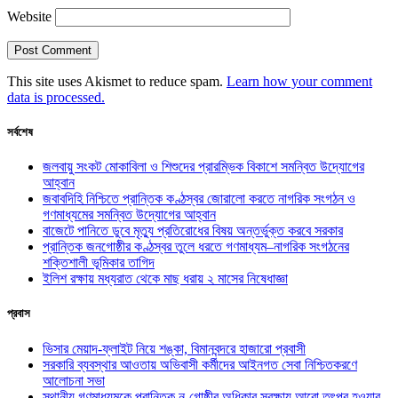
Website
This site uses Akismet to reduce spam.
Learn how your comment
data is processed.
সর্বশেষ
জলবায়ু সংকট মোকাবিলা ও শিশুদের প্রারম্ভিক বিকাশে সমন্বিত উদ্যোগের
আহ্বান
জবাবদিহি নিশ্চিতে প্রান্তিক কণ্ঠস্বর জোরালো করতে নাগরিক সংগঠন ও
গণমাধ্যমের সমন্বিত উদ্যোগের আহ্বান
বাজেটে পানিতে ডুবে মৃত্যু প্রতিরোধের বিষয় অন্তর্ভুক্ত করবে সরকার
প্রান্তিক জনগোষ্ঠীর কণ্ঠস্বর তুলে ধরতে গণমাধ্যম–নাগরিক সংগঠনের
শক্তিশালী ভূমিকার তাগিদ
ইলিশ রক্ষায় মধ্যরাত থেকে মাছ ধরায় ২ মাসের নিষেধাজ্ঞা
প্রবাস
ভিসার মেয়াদ-ফ্লাইট নিয়ে শঙ্কা, বিমানবন্দরে হাজারো প্রবাসী
সরকারি ব্যবস্থার আওতায় অভিবাসী কর্মীদের আইনগত সেবা নিশ্চিতকরণে
আলোচনা সভা
স্থানীয় গণমাধ্যমকে প্রান্তিক নৃ-গোষ্ঠীর অধিকার সুরক্ষায় আরো তৎপর হওয়ার