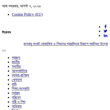
আজ শুক্রবার, আগস্ট ৭, ২০২৬
Cookie Policy (EU)
দেশের খবর
শিরোনাম
যুক্ত থাকুন দেশের সঙ্গে
জলবায়ু সংকট মোকাবিলা ও শিশুদের প্রারম্ভিক বিকাশে সমন্বিত উদ্যোগে
Toggle
navigation
প্রচ্ছদ
জাতীয়
স্থানীয়
আন্তর্জাতিক
ব্যবসা-বাণিজ্য
খেলাধুলা
কৃষি
শিক্ষা-সংস্কৃতি
স্বাস্থ্য
পরিবেশ
নারী ও শিশু
অধিকার