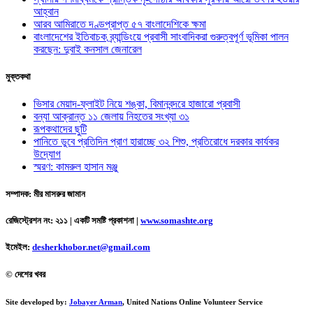
আহ্বান
আরব আমিরাতে দণ্ডপ্রাপ্ত ৫৭ বাংলাদেশিকে ক্ষমা
বাংলাদেশের ইতিবাচক ব্র্যান্ডিংয়ে প্রবাসী সাংবাদিকরা গুরুত্বপূর্ণ ভূমিকা পালন
করছেন: দুবাই কনসাল জেনারেল
মুক্তকথা
ভিসার মেয়াদ-ফ্লাইট নিয়ে শঙ্কা, বিমানবন্দরে হাজারো প্রবাসী
বন্যা আক্রান্ত ১১ জেলায় নিহতের সংখ্যা ৩১
রূপকথাদের ছুটি
পানিতে ডুবে প্রতিদিন প্রাণ হারাচ্ছে ৩২ শিশু, প্রতিরোধে দরকার কার্যকর
উদ্যোগ
স্মরণ: কামরুল হাসান মঞ্জু
সম্পাদক: মীর মাসরুর জামান
রেজিস্ট্রেশন নং: ২১১ | একটি সমষ্টি প্রকাশনা
|
www.somashte.org
ইমেইল:
desherkhobor.net@gmail.com
© দেশের খবর
Site developed by:
Jobayer Arman
, United Nations Online Volunteer Service