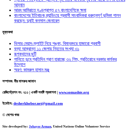
আহ্বান
আরব আমিরাতে দণ্ডপ্রাপ্ত ৫৭ বাংলাদেশিকে ক্ষমা
বাংলাদেশের ইতিবাচক ব্র্যান্ডিংয়ে প্রবাসী সাংবাদিকরা গুরুত্বপূর্ণ ভূমিকা পালন
করছেন: দুবাই কনসাল জেনারেল
মুক্তকথা
ভিসার মেয়াদ-ফ্লাইট নিয়ে শঙ্কা, বিমানবন্দরে হাজারো প্রবাসী
বন্যা আক্রান্ত ১১ জেলায় নিহতের সংখ্যা ৩১
রূপকথাদের ছুটি
পানিতে ডুবে প্রতিদিন প্রাণ হারাচ্ছে ৩২ শিশু, প্রতিরোধে দরকার কার্যকর
উদ্যোগ
স্মরণ: কামরুল হাসান মঞ্জু
সম্পাদক: মীর মাসরুর জামান
রেজিস্ট্রেশন নং: ২১১ | একটি সমষ্টি প্রকাশনা
|
www.somashte.org
ইমেইল:
desherkhobor.net@gmail.com
© দেশের খবর
Site developed by:
Jobayer Arman
, United Nations Online Volunteer Service