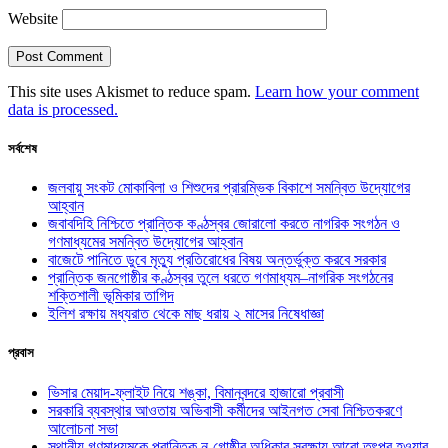
Website
This site uses Akismet to reduce spam.
Learn how your comment
data is processed.
সর্বশেষ
জলবায়ু সংকট মোকাবিলা ও শিশুদের প্রারম্ভিক বিকাশে সমন্বিত উদ্যোগের
আহ্বান
জবাবদিহি নিশ্চিতে প্রান্তিক কণ্ঠস্বর জোরালো করতে নাগরিক সংগঠন ও
গণমাধ্যমের সমন্বিত উদ্যোগের আহ্বান
বাজেটে পানিতে ডুবে মৃত্যু প্রতিরোধের বিষয় অন্তর্ভুক্ত করবে সরকার
প্রান্তিক জনগোষ্ঠীর কণ্ঠস্বর তুলে ধরতে গণমাধ্যম–নাগরিক সংগঠনের
শক্তিশালী ভূমিকার তাগিদ
ইলিশ রক্ষায় মধ্যরাত থেকে মাছ ধরায় ২ মাসের নিষেধাজ্ঞা
প্রবাস
ভিসার মেয়াদ-ফ্লাইট নিয়ে শঙ্কা, বিমানবন্দরে হাজারো প্রবাসী
সরকারি ব্যবস্থার আওতায় অভিবাসী কর্মীদের আইনগত সেবা নিশ্চিতকরণে
আলোচনা সভা
স্থানীয় গণমাধ্যমকে প্রান্তিক নৃ-গোষ্ঠীর অধিকার সুরক্ষায় আরো তৎপর হওয়ার