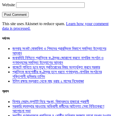
Website
This site uses Akismet to reduce spam.
Learn how your comment
data is processed.
সর্বশেষ
জলবায়ু সংকট মোকাবিলা ও শিশুদের প্রারম্ভিক বিকাশে সমন্বিত উদ্যোগের
আহ্বান
জবাবদিহি নিশ্চিতে প্রান্তিক কণ্ঠস্বর জোরালো করতে নাগরিক সংগঠন ও
গণমাধ্যমের সমন্বিত উদ্যোগের আহ্বান
বাজেটে পানিতে ডুবে মৃত্যু প্রতিরোধের বিষয় অন্তর্ভুক্ত করবে সরকার
প্রান্তিক জনগোষ্ঠীর কণ্ঠস্বর তুলে ধরতে গণমাধ্যম–নাগরিক সংগঠনের
শক্তিশালী ভূমিকার তাগিদ
ইলিশ রক্ষায় মধ্যরাত থেকে মাছ ধরায় ২ মাসের নিষেধাজ্ঞা
প্রবাস
ভিসার মেয়াদ-ফ্লাইট নিয়ে শঙ্কা, বিমানবন্দরে হাজারো প্রবাসী
সরকারি ব্যবস্থার আওতায় অভিবাসী কর্মীদের আইনগত সেবা নিশ্চিতকরণে
আলোচনা সভা
স্থানীয় গণমাধ্যমকে প্রান্তিক নৃ-গোষ্ঠীর অধিকার সুরক্ষায় আরো তৎপর হওয়ার