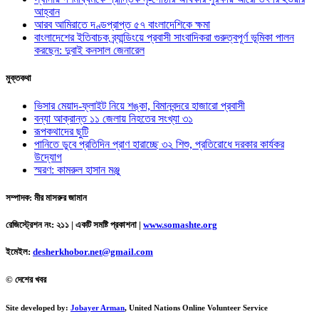
আহ্বান
আরব আমিরাতে দণ্ডপ্রাপ্ত ৫৭ বাংলাদেশিকে ক্ষমা
বাংলাদেশের ইতিবাচক ব্র্যান্ডিংয়ে প্রবাসী সাংবাদিকরা গুরুত্বপূর্ণ ভূমিকা পালন
করছেন: দুবাই কনসাল জেনারেল
মুক্তকথা
ভিসার মেয়াদ-ফ্লাইট নিয়ে শঙ্কা, বিমানবন্দরে হাজারো প্রবাসী
বন্যা আক্রান্ত ১১ জেলায় নিহতের সংখ্যা ৩১
রূপকথাদের ছুটি
পানিতে ডুবে প্রতিদিন প্রাণ হারাচ্ছে ৩২ শিশু, প্রতিরোধে দরকার কার্যকর
উদ্যোগ
স্মরণ: কামরুল হাসান মঞ্জু
সম্পাদক: মীর মাসরুর জামান
রেজিস্ট্রেশন নং: ২১১ | একটি সমষ্টি প্রকাশনা
|
www.somashte.org
ইমেইল:
desherkhobor.net@gmail.com
© দেশের খবর
Site developed by:
Jobayer Arman
, United Nations Online Volunteer Service