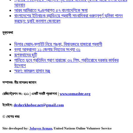
আহ্বান
আরব আমিরাতে দণ্ডপ্রাপ্ত ৫৭ বাংলাদেশিকে ক্ষমা
বাংলাদেশের ইতিবাচক ব্র্যান্ডিংয়ে প্রবাসী সাংবাদিকরা গুরুত্বপূর্ণ ভূমিকা পালন
করছেন: দুবাই কনসাল জেনারেল
মুক্তকথা
ভিসার মেয়াদ-ফ্লাইট নিয়ে শঙ্কা, বিমানবন্দরে হাজারো প্রবাসী
বন্যা আক্রান্ত ১১ জেলায় নিহতের সংখ্যা ৩১
রূপকথাদের ছুটি
পানিতে ডুবে প্রতিদিন প্রাণ হারাচ্ছে ৩২ শিশু, প্রতিরোধে দরকার কার্যকর
উদ্যোগ
স্মরণ: কামরুল হাসান মঞ্জু
সম্পাদক: মীর মাসরুর জামান
রেজিস্ট্রেশন নং: ২১১ | একটি সমষ্টি প্রকাশনা
|
www.somashte.org
ইমেইল:
desherkhobor.net@gmail.com
© দেশের খবর
Site developed by:
Jobayer Arman
, United Nations Online Volunteer Service