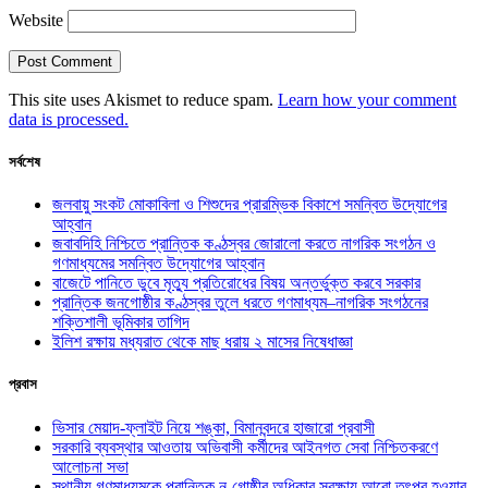
Website
This site uses Akismet to reduce spam.
Learn how your comment
data is processed.
সর্বশেষ
জলবায়ু সংকট মোকাবিলা ও শিশুদের প্রারম্ভিক বিকাশে সমন্বিত উদ্যোগের
আহ্বান
জবাবদিহি নিশ্চিতে প্রান্তিক কণ্ঠস্বর জোরালো করতে নাগরিক সংগঠন ও
গণমাধ্যমের সমন্বিত উদ্যোগের আহ্বান
বাজেটে পানিতে ডুবে মৃত্যু প্রতিরোধের বিষয় অন্তর্ভুক্ত করবে সরকার
প্রান্তিক জনগোষ্ঠীর কণ্ঠস্বর তুলে ধরতে গণমাধ্যম–নাগরিক সংগঠনের
শক্তিশালী ভূমিকার তাগিদ
ইলিশ রক্ষায় মধ্যরাত থেকে মাছ ধরায় ২ মাসের নিষেধাজ্ঞা
প্রবাস
ভিসার মেয়াদ-ফ্লাইট নিয়ে শঙ্কা, বিমানবন্দরে হাজারো প্রবাসী
সরকারি ব্যবস্থার আওতায় অভিবাসী কর্মীদের আইনগত সেবা নিশ্চিতকরণে
আলোচনা সভা
স্থানীয় গণমাধ্যমকে প্রান্তিক নৃ-গোষ্ঠীর অধিকার সুরক্ষায় আরো তৎপর হওয়ার