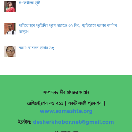
রূপকথাদের ছুটি
পানিতে ডুবে প্রতিদিন প্রাণ হারাচ্ছে ৩২ শিশু, প্রতিরোধে দরকার কার্যকর
উদ্যোগ
স্মরণ: কামরুল হাসান মঞ্জু
সম্পাদক: মীর মাসরুর জামান
রেজিস্ট্রেশন নং: ২১১ | একটি সমষ্টি প্রকাশনা
|
www.somashte.org
ইমেইল:
desherkhobor.net@gmail.com