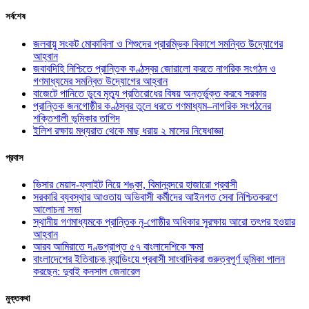
সর্বশেষ
জলবায়ু সংকট মোকাবিলা ও শিশুদের প্রারম্ভিক বিকাশে সমন্বিত উদ্যোগের
আহ্বান
জবাবদিহি নিশ্চিতে প্রান্তিক কণ্ঠস্বর জোরালো করতে নাগরিক সংগঠন ও
গণমাধ্যমের সমন্বিত উদ্যোগের আহ্বান
বাজেটে পানিতে ডুবে মৃত্যু প্রতিরোধের বিষয় অন্তর্ভুক্ত করবে সরকার
প্রান্তিক জনগোষ্ঠীর কণ্ঠস্বর তুলে ধরতে গণমাধ্যম–নাগরিক সংগঠনের
শক্তিশালী ভূমিকার তাগিদ
ইলিশ রক্ষায় মধ্যরাত থেকে মাছ ধরায় ২ মাসের নিষেধাজ্ঞা
প্রবাস
ভিসার মেয়াদ-ফ্লাইট নিয়ে শঙ্কা, বিমানবন্দরে হাজারো প্রবাসী
সরকারি ব্যবস্থার আওতায় অভিবাসী কর্মীদের আইনগত সেবা নিশ্চিতকরণে
আলোচনা সভা
স্থানীয় গণমাধ্যমকে প্রান্তিক নৃ-গোষ্ঠীর অধিকার সুরক্ষায় আরো তৎপর হওয়ার
আহ্বান
আরব আমিরাতে দণ্ডপ্রাপ্ত ৫৭ বাংলাদেশিকে ক্ষমা
বাংলাদেশের ইতিবাচক ব্র্যান্ডিংয়ে প্রবাসী সাংবাদিকরা গুরুত্বপূর্ণ ভূমিকা পালন
করছেন: দুবাই কনসাল জেনারেল
মুক্তকথা