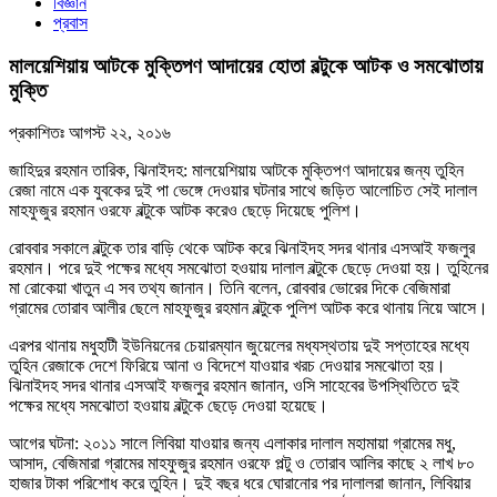
বিজ্ঞান
প্রবাস
মালয়েশিয়ায় আটকে মুক্তিপণ আদায়ের হোতা বল্টুকে আটক ও সমঝোতায়
মুক্তি
প্রকাশিতঃ
আগস্ট ২২, ২০১৬
জাহিদুর রহমান তারিক, ঝিনাইদহ: মালয়েশিয়ায় আটকে মুক্তিপণ আদায়ের জন্য তুহিন
রেজা নামে এক যুবকের দুই পা ভেঙ্গে দেওয়ার ঘটনার সাথে জড়িত আলোচিত সেই দালাল
মাহফুজুর রহমান ওরফে বল্টুকে আটক করেও ছেড়ে দিয়েছে পুলিশ।
রোববার সকালে বল্টুকে তার বাড়ি থেকে আটক করে ঝিনাইদহ সদর থানার এসআই ফজলুর
রহমান। পরে দুই পক্ষের মধ্যে সমঝোতা হওয়ায় দালাল বল্টুকে ছেড়ে দেওয়া হয়। তুহিনের
মা রোকেয়া খাতুন এ সব তথ্য জানান। তিনি বলেন, রোববার ভোরের দিকে বেজিমারা
গ্রামের তোরাব আলীর ছেলে মাহফুজুর রহমান বল্টুকে পুলিশ আটক করে থানায় নিয়ে আসে।
এরপর থানায় মধুহাটী ইউনিয়নের চেয়ারম্যান জুয়েলের মধ্যস্থতায় দুই সপ্তাহের মধ্যে
তুহিন রেজাকে দেশে ফিরিয়ে আনা ও বিদেশে যাওয়ার খরচ দেওয়ার সমঝোতা হয়।
ঝিনাইদহ সদর থানার এসআই ফজলুর রহমান জানান, ওসি সাহেবের উপস্থিতিতে দুই
পক্ষের মধ্যে সমঝোতা হওয়ায় বল্টুকে ছেড়ে দেওয়া হয়েছে।
আগের ঘটনা: ২০১১ সালে লিবিয়া যাওয়ার জন্য এলাকার দালাল মহামায়া গ্রামের মধু,
আসাদ, বেজিমারা গ্রামের মাহফুজুর রহমান ওরফে পল্টু ও তোরাব আলির কাছে ২ লাখ ৮০
হাজার টাকা পরিশোধ করে তুহিন। দুই বছর ধরে ঘোরানোর পর দালালরা জানান, লিবিয়ার