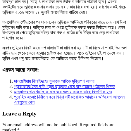
আবস্থা ভাল নয়। সাড়ে ৪ লাখ টাকা হলে ইরাক বা কাতারে পাঠানো হবে। এরপর
ফ্লাইটের নামে তুহিনকে দফায় দফায় ১৬ বার ঢাকায় নিয়ে রাখা হয়। সর্বশেষ একই খরচে
তুহিনকে ২০১৬ সালের ১৪ জুলাই মালয়েশিয়ায় পাঠিয়ে দেয়।
মালয়েশিয়ায় পৌঁছানোর পর দালালচক্র তুহিনকে আটকিয়ে পরিবারের কাছে দেড় লাখ টাকা
মুক্তিপণ দাবি করে। দাবিকৃত টাকা না পেয়ে তুহিনকে দফায় দফায় নির্যাতন করে। কোন
উপায়ন্ত না পেয়ে তুহিনের দরিদ্র বাবা গরু ও মাঠের জমি বিক্রি করে দেড় লাখ টাকা
পরিশোধ করেন।
এরপর তুহিনের নিকট আরো দশ হাজার টাকা দাবি করা হয়। টাকা দিতে না পারাই তিন তলা
বাড়ির ছাদ থেকে ফেলে হত্যার চেষ্টাও করা হয়েছে। এতে তুহিনের দুই পা ভেঙ্গে যায়।
তুহিন এখন পঙ্গু হয়ে মালয়েশিয়ায় এক আত্মীয়ের কাছে চিকিৎসা নিচ্ছেন।
এরকম আরো সংবাদ:
মালয়েশিয়ায় ঝিনাইদহের যুবককে আটকে মুক্তিপণ আদায়
প্রাইভেটের টাকা বাকি পড়ায় ছাত্রকে মেরে হাসপাতালে পাঠালেন শিক্ষক
এজেন্টদের খামখেয়ালি, ৫ মাস ধরে মংলায় আটকে আছে বিদেশি জাহাজ
পুরোহিত হত্যা: নির্যাতন করে মিথ্যা স্বীকারোক্তি আদায়ের অভিযোগ আনলেন
এনামুলের বোন
Leave a Reply
Your email address will not be published.
Required fields are
marked
*