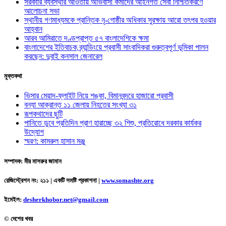
সরকারি ব্যবস্থার আওতায় অভিবাসী কর্মীদের আইনগত সেবা নিশ্চিতকরণে
আলোচনা সভা
স্থানীয় গণমাধ্যমকে প্রান্তিক নৃ-গোষ্ঠীর অধিকার সুরক্ষায় আরো তৎপর হওয়ার
আহ্বান
আরব আমিরাতে দণ্ডপ্রাপ্ত ৫৭ বাংলাদেশিকে ক্ষমা
বাংলাদেশের ইতিবাচক ব্র্যান্ডিংয়ে প্রবাসী সাংবাদিকরা গুরুত্বপূর্ণ ভূমিকা পালন
করছেন: দুবাই কনসাল জেনারেল
মুক্তকথা
ভিসার মেয়াদ-ফ্লাইট নিয়ে শঙ্কা, বিমানবন্দরে হাজারো প্রবাসী
বন্যা আক্রান্ত ১১ জেলায় নিহতের সংখ্যা ৩১
রূপকথাদের ছুটি
পানিতে ডুবে প্রতিদিন প্রাণ হারাচ্ছে ৩২ শিশু, প্রতিরোধে দরকার কার্যকর
উদ্যোগ
স্মরণ: কামরুল হাসান মঞ্জু
সম্পাদক: মীর মাসরুর জামান
রেজিস্ট্রেশন নং: ২১১ | একটি সমষ্টি প্রকাশনা
|
www.somashte.org
ইমেইল:
desherkhobor.net@gmail.com
© দেশের খবর