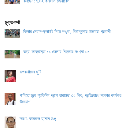
করছেন: দুবাই কনসাল জেনারেল
মুক্তকথা
ভিসার মেয়াদ-ফ্লাইট নিয়ে শঙ্কা, বিমানবন্দরে হাজারো প্রবাসী
বন্যা আক্রান্ত ১১ জেলায় নিহতের সংখ্যা ৩১
রূপকথাদের ছুটি
পানিতে ডুবে প্রতিদিন প্রাণ হারাচ্ছে ৩২ শিশু, প্রতিরোধে দরকার কার্যকর
উদ্যোগ
স্মরণ: কামরুল হাসান মঞ্জু