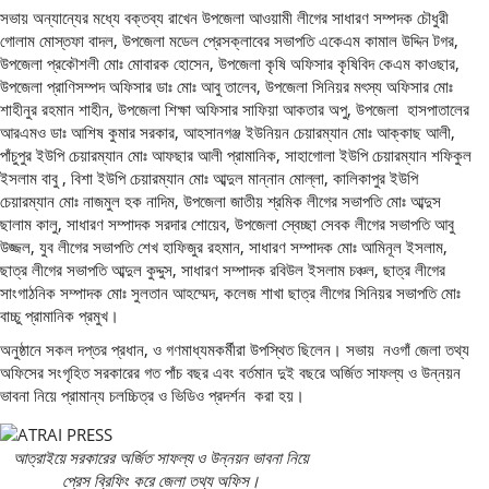
সভায় অন্যান্যের মধ্যে বক্তব্য রাখেন উপজেলা আওয়ামী লীগের সাধারণ সম্পদক চৌধুরী
গোলাম মোস্তফা বাদল, উপজেলা মডেল প্রেসক্লাবের সভাপতি একেএম কামাল উদ্দিন টগর,
উপজেলা প্রকৌশলী মোঃ মোবারক হোসেন, উপজেলা কৃষি অফিসার কৃষিবিদ কেএম কাওছার,
উপজেলা প্রাণিসম্পদ অফিসার ডাঃ মোঃ আবু তালেব, উপজেলা সিনিয়র মৎস্য অফিসার মোঃ
শাহীনুর রহমান শাহীন, উপজেলা শিক্ষা অফিসার সাফিয়া আকতার অপু, উপজেলা হাসপাতালের
আরএমও ডাঃ আশিষ কুমার সরকার, আহসানগঞ্জ ইউনিয়ন চেয়ারম্যান মোঃ আক্কাছ আলী,
পাঁচুপুর ইউপি চেয়ারম্যান মোঃ আফছার আলী প্রামানিক, সাহাগোলা ইউপি চেয়ারম্যান শফিকুল
ইসলাম বাবু , বিশা ইউপি চেয়ারম্যান মোঃ আব্দুল মান্নান মোল্লা, কালিকাপুর ইউপি
চেয়ারম্যান মোঃ নাজমুল হক নাদিম, উপজেলা জাতীয় শ্রমিক লীগের সভাপতি মোঃ আব্দুস
ছালাম কালু, সাধারণ সম্পাদক সরদার শোয়েব, উপজেলা স্বেচ্ছা সেবক লীগের সভাপতি আবু
উজ্জল, যুব লীগের সভাপতি শেখ হাফিজুর রহমান, সাধারণ সম্পাদক মোঃ আমিনূল ইসলাম,
ছাত্র লীগের সভাপতি আব্দুল কুদ্দুস, সাধারণ সম্পাদক রবিউল ইসলাম চঞ্চল, ছাত্র লীগের
সাংগাঠনিক সম্পাদক মোঃ সুলতান আহম্মেদ, কলেজ শাখা ছাত্র লীগের সিনিয়র সভাপতি মোঃ
বাচ্চু প্রামানিক প্রমুখ।
অনুষ্ঠানে সকল দপ্তর প্রধান, ও গণমাধ্যমকর্মীরা উপস্থিত ছিলেন। সভায় নওগাঁ জেলা তথ্য
অফিসের সংগৃহিত সরকারের গত পাঁচ বছর এবং বর্তমান দুই বছরে অর্জিত সাফল্য ও উন্নয়ন
ভাবনা নিয়ে প্রামান্য চলচ্চিত্র ও ভিডিও প্রদর্শন করা হয়।
আত্রাইয়ে সরকারের অর্জিত সাফল্য ও উন্নয়ন ভাবনা নিয়ে
প্রেস ব্রিফিং করে জেলা তথ্য অফিস।