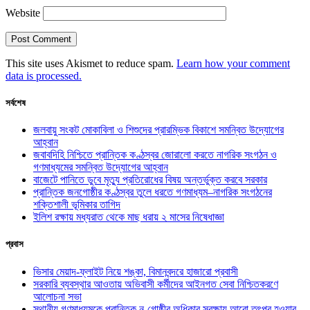
Website
This site uses Akismet to reduce spam.
Learn how your comment
data is processed.
সর্বশেষ
জলবায়ু সংকট মোকাবিলা ও শিশুদের প্রারম্ভিক বিকাশে সমন্বিত উদ্যোগের
আহ্বান
জবাবদিহি নিশ্চিতে প্রান্তিক কণ্ঠস্বর জোরালো করতে নাগরিক সংগঠন ও
গণমাধ্যমের সমন্বিত উদ্যোগের আহ্বান
বাজেটে পানিতে ডুবে মৃত্যু প্রতিরোধের বিষয় অন্তর্ভুক্ত করবে সরকার
প্রান্তিক জনগোষ্ঠীর কণ্ঠস্বর তুলে ধরতে গণমাধ্যম–নাগরিক সংগঠনের
শক্তিশালী ভূমিকার তাগিদ
ইলিশ রক্ষায় মধ্যরাত থেকে মাছ ধরায় ২ মাসের নিষেধাজ্ঞা
প্রবাস
ভিসার মেয়াদ-ফ্লাইট নিয়ে শঙ্কা, বিমানবন্দরে হাজারো প্রবাসী
সরকারি ব্যবস্থার আওতায় অভিবাসী কর্মীদের আইনগত সেবা নিশ্চিতকরণে
আলোচনা সভা
স্থানীয় গণমাধ্যমকে প্রান্তিক নৃ-গোষ্ঠীর অধিকার সুরক্ষায় আরো তৎপর হওয়ার