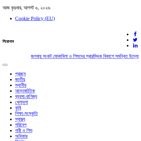
আজ বৃহঃবার, আগস্ট ৬, ২০২৬
Cookie Policy (EU)
দেশের খবর
শিরোনাম
যুক্ত থাকুন দেশের সঙ্গে
জলবায়ু সংকট মোকাবিলা ও শিশুদের প্রারম্ভিক বিকাশে সমন্বিত উদ্যোগে
Toggle
navigation
প্রচ্ছদ
জাতীয়
স্থানীয়
আন্তর্জাতিক
ব্যবসা-বাণিজ্য
খেলাধুলা
কৃষি
শিক্ষা-সংস্কৃতি
স্বাস্থ্য
পরিবেশ
নারী ও শিশু
অধিকার