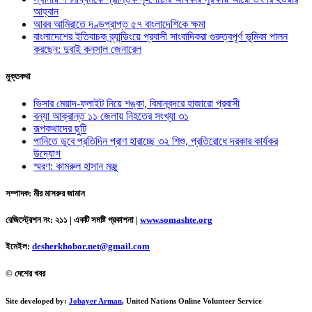
আহ্বান
আরব আমিরাতে দণ্ডপ্রাপ্ত ৫৭ বাংলাদেশিকে ক্ষমা
বাংলাদেশের ইতিবাচক ব্র্যান্ডিংয়ে প্রবাসী সাংবাদিকরা গুরুত্বপূর্ণ ভূমিকা পালন
করছেন: দুবাই কনসাল জেনারেল
মুক্তকথা
ভিসার মেয়াদ-ফ্লাইট নিয়ে শঙ্কা, বিমানবন্দরে হাজারো প্রবাসী
বন্যা আক্রান্ত ১১ জেলায় নিহতের সংখ্যা ৩১
রূপকথাদের ছুটি
পানিতে ডুবে প্রতিদিন প্রাণ হারাচ্ছে ৩২ শিশু, প্রতিরোধে দরকার কার্যকর
উদ্যোগ
স্মরণ: কামরুল হাসান মঞ্জু
সম্পাদক: মীর মাসরুর জামান
রেজিস্ট্রেশন নং: ২১১ | একটি সমষ্টি প্রকাশনা
|
www.somashte.org
ইমেইল:
desherkhobor.net@gmail.com
© দেশের খবর
Site developed by:
Jobayer Arman
, United Nations Online Volunteer Service