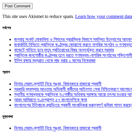
This site uses Akismet to reduce spam.
Learn how your comment data 
সর্বশেষ
জলবায়ু সংকট মোকাবিলা ও শিশুদের প্রারম্ভিক বিকাশে সমন্বিত উদ্যোগের আহ্বা
জবাবদিহি নিশ্চিতে প্রান্তিক কণ্ঠস্বর জোরালো করতে নাগরিক সংগঠন ও গণমাধ্য
বাজেটে পানিতে ডুবে মৃত্যু প্রতিরোধের বিষয় অন্তর্ভুক্ত করবে সরকার
প্রান্তিক জনগোষ্ঠীর কণ্ঠস্বর তুলে ধরতে গণমাধ্যম–নাগরিক সংগঠনের শক্তিশালী
ইলিশ রক্ষায় মধ্যরাত থেকে মাছ ধরায় ২ মাসের নিষেধাজ্ঞা
প্রবাস
ভিসার মেয়াদ-ফ্লাইট নিয়ে শঙ্কা, বিমানবন্দরে হাজারো প্রবাসী
সরকারি ব্যবস্থার আওতায় অভিবাসী কর্মীদের আইনগত সেবা নিশ্চিতকরণে আলোচন
স্থানীয় গণমাধ্যমকে প্রান্তিক নৃ-গোষ্ঠীর অধিকার সুরক্ষায় আরো তৎপর হওয়ার আহ
আরব আমিরাতে দণ্ডপ্রাপ্ত ৫৭ বাংলাদেশিকে ক্ষমা
বাংলাদেশের ইতিবাচক ব্র্যান্ডিংয়ে প্রবাসী সাংবাদিকরা গুরুত্বপূর্ণ ভূমিকা পালন ক
মুক্তকথা
ভিসার মেয়াদ-ফ্লাইট নিয়ে শঙ্কা, বিমানবন্দরে হাজারো প্রবাসী