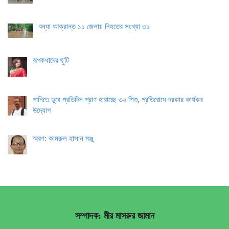
বন্যা আক্রান্ত ১১ জেলায় নিহতের সংখ্যা ৩১
রূপকথাদের ছুটি
পানিতে ডুবে প্রতিদিন প্রাণ হারাচ্ছে ৩২ শিশু, প্রতিরোধে দরকার কার্যকর
উদ্যোগ
স্মরণ: কামরুল হাসান মঞ্জু
সম্পাদক: মীর মাসরুর জামান