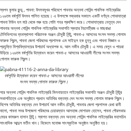
স্বপন কুমার কুন্ডু , পাবনা: উৎসবমুখর পরিবেশে পাবনার অন্নদা গোবিন্দ পাবলিক লাইব্রেরির
১২৬তম বর্ষপূর্তি উৎসব পালিত হয়েছে। এ উপলক্ষে শুক্রবার সকালে একটি বর্ণাঢ্য শোভাযাত্রা
পাবনা টাউন হল মাঠ থেকে শুরু হয়ে গোটা শহর প্রদক্ষিণ করে। শোভাযাত্রায় নেতৃত্ব দেন
পাবনার অন্নদা গোবিন্দ পাবলিক লাইব্রেরির সভাপতি স্কয়ার টয়লেট্রিজ ও মাছরাঙা
টেলিভিশনের ব্যবস্থাপনা পরিচালক অঞ্জন চৌধুরী পিন্টু, পাবনা-৫ আসনের সংসদ সদস্য গোলাম
ফারুক প্রিন্স, পাবনা জেলা পরিষদের প্রশাসক এম সাইদুল হক চুন্নু এবং পাবনা বিজ্ঞান ও
প্রযুক্তি বিশ্ববিদ্যালয়ের উপাচার্য অধ্যাপক ড. আল নকীব চৌধুরী। এ সময় বেলুন ও পায়রা
উড়িয়ে ১২৬তম বর্ষপূর্তির উদ্বোধন করেন পাবনা-৫ আসনের আওয়ামী লীগের সংসদ সদস্য
গোলাম ফারুক প্রিন্স।
বর্ষপূর্তির উদ্বোধন করেন পাবনা-৫ আসনের আওয়ামী লীগের
সংসদ সদস্য গোলাম ফারুক প্রিন্স।
পরে অন্নদা গোবিন্দ পাবলিক লাইব্রেরি মিলনায়তনে লাইব্রেরির সভাপতি অঞ্জন চৌধুরী পিন্টুর
সভাপতিত্বে এক অনুষ্ঠানে প্রধান অতিথির বক্তব্য দেন সংসদ সদস্য গোলাম ফারুক প্রিন্স।
বিশেষ অতিথির বক্তব্য দেন উপাচার্য আল নকীব চৌধুরী, পাবনার জেলা প্রশাসক রেখা রানী
বালো, পাবনা সদর উপজেলা পরিষদের চেয়ারম্যান আলহাজ মোশারফ হোসেন, পাবনা পৌরসভার
মেয়র কামরুল হাসান মিন্টু। স্বাগত বক্তব্য দেন অন্নদা গোবিন্দ পাবলিক লাইব্রেরির মহাসচিব
সাংবাদিক আব্দুল মতীন খান। বিকেলে মনোজ্ঞ সাংস্কৃতিক অনুষ্ঠান অনুষ্ঠিত হয়।