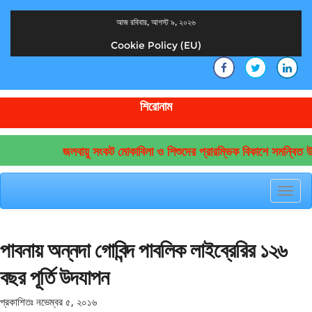
আজ রবিবার, আগস্ট ৯, ২০২৬
Cookie Policy (EU)
দেশের খবর
যুক্ত থাকুন দেশের সঙ্গে
শিরোনাম
জলবায়ু সংকট মোকাবিলা ও শিশুদের প্রারম্ভিক বিকাশে সমন্বিত উদ
Toggl
navig
পাবনায় অন্নদা গোবিন্দ পাবলিক লাইব্রেরির ১২৬
বছর পূর্তি উদযাপন
প্রকাশিতঃ
নভেম্বর ৫, ২০১৬