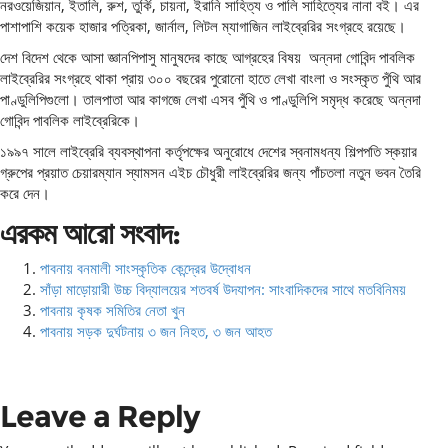
নরওয়েজিয়ান, ইতালি, রুশ, তুর্কি, চায়না, ইরানি সাহিত্য ও পালি সাহিত্যের নানা বই। এর
পাশাপাশি কয়েক হাজার পত্রিকা, জার্নাল, লিটল ম্যাগাজিন লাইব্রেরির সংগ্রহে রয়েছে।
দেশ বিদেশ থেকে আসা জ্ঞানপিপাসু মানুষদের কাছে আগ্রহের বিষয় অন্নদা গোবিন্দ পাবলিক
লাইব্রেরির সংগ্রহে থাকা প্রায় ৩০০ বছরের পুরোনো হাতে লেখা বাংলা ও সংস্কৃত পুঁথি আর
পাণ্ডুলিপিগুলো। তালপাতা আর কাগজে লেখা এসব পুঁথি ও পাণ্ডুলিপি সমৃদ্ধ করেছে অন্নদা
গোবিন্দ পাবলিক লাইব্রেরিকে।
১৯৯৭ সালে লাইব্রেরি ব্যবস্থাপনা কর্তৃপক্ষের অনুরোধে দেশের স্বনামধন্য শিল্পপতি স্কয়ার
গ্রুপের প্রয়াত চেয়ারম্যান স্যামসন এইচ চৌধুরী লাইব্রেরির জন্য পাঁচতলা নতুন ভবন তৈরি
করে দেন।
এরকম আরো সংবাদ:
পাবনায় বনমালী সাংস্কৃতিক কেন্দ্রের উদ্বোধন
সাঁড়া মাড়োয়ারী উচ্চ বিদ্যালয়ের শতবর্ষ উদযাপন: সাংবাদিকদের সাথে মতবিনিময়
পাবনায় কৃষক সমিতির নেতা খুন
পাবনায় সড়ক দুর্ঘটনায় ৩ জন নিহত, ৩ জন আহত
Leave a Reply