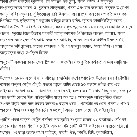
পাবনা জেলা পরিষদের প্রশাসক এম সাইদুল হক চুন্নু, পাবনা বিজ্ঞান ও প্রযুক্তি
বিশ্ববিদ্যালয়ের শিক্ষক ড. মুহাম্মদ হাবিবুল্লাহ, পাবনা এডওয়ার্ড কলেজের অধ্যক্ষ অধ্যাপক
হুমায়ুন কবির মজুমদার, মুক্তিযোদ্ধা বেবী ইসলাম, পাবনা প্রেসক্লাবের সভাপতি অধ্যাপক
শিবজিত নাগ, মুক্তিযোদ্ধা কমান্ডার হাবিবুর রহমান হাবিব, স্কয়ার ফার্মাসিউটিক্যালসের
আবাসিক উপদেষ্টা দবির উদ্দিন আহমেদ, স্কয়ার ফুড অ্যান্ড বেভারেজের মহাব্যবস্থাপক আবদুল
খালেক, স্কয়ার টয়লেট্রিজের সহকারী মহাব্যবস্থাপক (এইচআর) আবদুল হান্নান, পাবনা
প্রেসক্লাবের সহসভাপতি আখতারুজ্জামান আখতার, সাবেক সভাপতি রবিউল ইসলাম রবি,
অধ্যাপক রুমি খন্দকার, সাবেক সম্পাদক এ বি এম ফজলুর রহমান, উৎপল মির্জা এ সময়
অন্যান্যের মধ্যে উপস্থিত ছিলেন।
অনুষ্ঠানটি সঞ্চালনা করেন জেলা শিল্পকলা একাডেমির সাংস্কৃতিক কর্মকর্তা মারুফা মঞ্জুরি খান
সৌমি।
উল্লেখ্য, ১৮৯০ সালে পাবনার তাঁতিবন্দের জমিদার বংশের প্রতিষ্ঠাতা উপেন্দ্র নারায়ণ চৌধুরীর
বংশধর অন্নদা গোবিন্দ চৌধুরী শহরের আব্দুল হামিদ রোডে ১৩ শতাংশ জমির ওপর এই
লাইব্রেরি প্রতিষ্ঠা করেন। প্রাথমিক অবস্থায় দুই কক্ষের একটি দালানে কিছু বাংলা, সংস্কৃত
আর ফরাসি কেতাব দিয়ে লাইব্রেরিটির যাত্রা শুরু হয়। পর্যায়ক্রমে লাইব্রেরিতে বইয়ের
সংগ্রহ বাড়ার সঙ্গে সঙ্গে ভবনের কলেবরও বাড়তে থাকে। প্রতিষ্ঠার পর থেকে পাবনা ও পাশের
অঞ্চলের শিক্ষা ও সাংস্কৃতিক চর্চায় গুরুত্বপূর্ণ অবদান রেখে চলছে এই লাইব্রেরি।
প্রাচীন পাবনা অন্নদা গোবিন্দ পাবলিক লাইব্রেরির সংগ্রহে রয়েছে ৩০ হাজারেরও বেশি বই।
১৭৫৮ সালে প্রকাশিত ‘দ্য সেইন্টস এভারলাস্টিং রেস্ট’ বইটিই লাইব্রেরির সবচেয়ে পুরোনো
সংগ্রহ। এ ছাড়া রয়েছে বাংলা সাহিত্য, ফারসি, উর্দু, আরবি, হিন্দি, বুলগেরিয়ান,