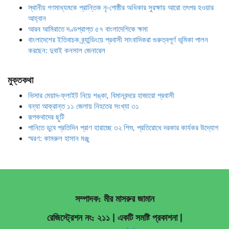
স্থানীয় গণমাধ্যমকে প্রান্তিক নৃ-গোষ্ঠীর অধিকার সুরক্ষায় আরো তৎপর হওয়ার
আহ্বান
আরব আমিরাতে দণ্ডপ্রাপ্ত ৫৭ বাংলাদেশিকে ক্ষমা
বাংলাদেশের ইতিবাচক ব্র্যান্ডিংয়ে প্রবাসী সাংবাদিকরা গুরুত্বপূর্ণ ভূমিকা পালন
করছেন: দুবাই কনসাল জেনারেল
মুক্তকথা
ভিসার মেয়াদ-ফ্লাইট নিয়ে শঙ্কা, বিমানবন্দরে হাজারো প্রবাসী
বন্যা আক্রান্ত ১১ জেলায় নিহতের সংখ্যা ৩১
রূপকথাদের ছুটি
পানিতে ডুবে প্রতিদিন প্রাণ হারাচ্ছে ৩২ শিশু, প্রতিরোধে দরকার কার্যকর উদ্যোগ
স্মরণ: কামরুল হাসান মঞ্জু
সম্পাদক: মীর মাসরুর জামান
রেজিস্ট্রেশন নং: ২১১ | একটি সমষ্টি প্রকাশনা
|