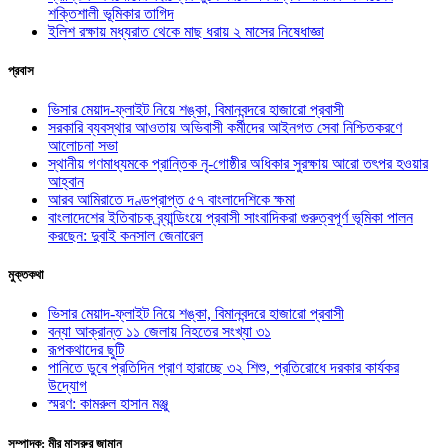
শক্তিশালী ভূমিকার তাগিদ
ইলিশ রক্ষায় মধ্যরাত থেকে মাছ ধরায় ২ মাসের নিষেধাজ্ঞা
প্রবাস
ভিসার মেয়াদ-ফ্লাইট নিয়ে শঙ্কা, বিমানবন্দরে হাজারো প্রবাসী
সরকারি ব্যবস্থার আওতায় অভিবাসী কর্মীদের আইনগত সেবা নিশ্চিতকরণে
আলোচনা সভা
স্থানীয় গণমাধ্যমকে প্রান্তিক নৃ-গোষ্ঠীর অধিকার সুরক্ষায় আরো তৎপর হওয়ার
আহ্বান
আরব আমিরাতে দণ্ডপ্রাপ্ত ৫৭ বাংলাদেশিকে ক্ষমা
বাংলাদেশের ইতিবাচক ব্র্যান্ডিংয়ে প্রবাসী সাংবাদিকরা গুরুত্বপূর্ণ ভূমিকা পালন
করছেন: দুবাই কনসাল জেনারেল
মুক্তকথা
ভিসার মেয়াদ-ফ্লাইট নিয়ে শঙ্কা, বিমানবন্দরে হাজারো প্রবাসী
বন্যা আক্রান্ত ১১ জেলায় নিহতের সংখ্যা ৩১
রূপকথাদের ছুটি
পানিতে ডুবে প্রতিদিন প্রাণ হারাচ্ছে ৩২ শিশু, প্রতিরোধে দরকার কার্যকর
উদ্যোগ
স্মরণ: কামরুল হাসান মঞ্জু
সম্পাদক: মীর মাসরুর জামান