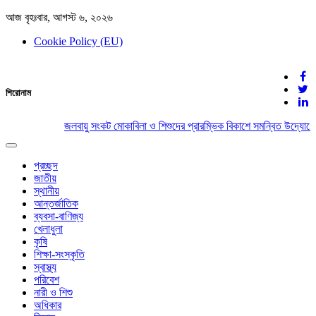
আজ বৃহঃবার, আগস্ট ৬, ২০২৬
Cookie Policy (EU)
দেশের খবর
শিরোনাম
যুক্ত থাকুন দেশের সঙ্গে
জলবায়ু সংকট মোকাবিলা ও শিশুদের প্রারম্ভিক বিকাশে সমন্বিত উদ্যোগের 
Toggle
navigation
প্রচ্ছদ
জাতীয়
স্থানীয়
আন্তর্জাতিক
ব্যবসা-বাণিজ্য
খেলাধুলা
কৃষি
শিক্ষা-সংস্কৃতি
স্বাস্থ্য
পরিবেশ
নারী ও শিশু
অধিকার