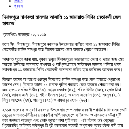
বিজ্ঞান
প্রবাস
দিনাজপুরে নাশকতা মামলার আসামি ১১ জামায়াত-শিবির নেতাকর্মী জেল
হাজতে
প্রকাশিতঃ
নভেম্বর ১০, ২০১৬
রতন সিং, দিনাজপুর: দিনাজপুরে নবাবগঞ্জ উপজেলার পালিয়ে থাকা ১১ জামায়াত-শিবির
নেতাকর্মীর জামিন নামঞ্জুর করে বিচারক তাদের জেল হাজতে প্রেরণ করেছেন।
আদালত সূত্রে জানা যায়, বুধবার দুপুরে দিনাজপুরের ভারপ্রাপ্ত জেলা ও দায়রা জজ মোঃ
আয়েজ উদ্দীনের আদালতে নাশকতা ও অগ্নিসংযোগে ক্ষতিসাধন মামলার পালিয়ে থাকা
নবাবগঞ্জের ১১ জামায়াত-শিবির নেতাকর্মী আদালতে হাজির হয়ে জামিনের আবেদন করে।
বিচারক তাদের অপরাধের গুরুত্ব বিবেচনায় জামিন নামঞ্জুর করে জেল হাজতে প্রেরণের
আদেশ দেন। বিকেলে আটক ১১ জনকে পুলিশ প্রহরায় জেল হাজতে প্রেরণ করা হয়।
এরা হলো- তসলিম উদ্দীন (৪০), আব্দুর রাজ্জাক (৪২), শরিফ উদ্দীন (৪৫), হেলাল মিয়া
(৩৫), জাফর আলী (৩৮), শহীদ ইসলাম (২৫), জয়নাল আবেদিন (৩০), ময়নুল (২৮),
শিমুল আহমেদ (২৪), খাদেমুল (২৫) ও রায়হানুর রহমান (২৬)।
২০১৪ সালের ৫ জানুয়ারি নবাবগঞ্জ উপজেলার গোপালগঞ্জ সরকারী প্রাথমিক বিদ্যালয় ভোট
কেন্দ্রে জামায়াত-শিবিরের নেতাকর্মীরা অগ্নিসংযোগে ক্ষতিসাধন ও নাশকতার ঘটনা সৃষ্টি
করে জনমনে আতঙ্ক এবং ভোট গ্রহণে বাধা সৃষ্টি করে। এই ঘটনায় ওই কেন্দ্রের
প্রিজাইডিং অফিসার দাউদপুর ডিগ্রী কলেজের সহকারী অধ্যাপক আব্দুর রউফ বাদী হয়ে