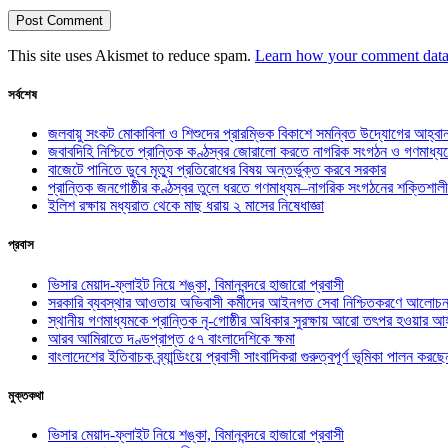
This site uses Akismet to reduce spam.
Learn how your comment data 
সর্বশেষ
জলবায়ু সংকট মোকাবিলা ও শিশুদের প্রারম্ভিক বিকাশে সমন্বিত উদ্যোগের আহ্বা
জবাবদিহি নিশ্চিতে প্রান্তিক কণ্ঠস্বর জোরালো করতে নাগরিক সংগঠন ও গণমাধ্য
বাজেটে পানিতে ডুবে মৃত্যু প্রতিরোধের বিষয় অন্তর্ভুক্ত করবে সরকার
প্রান্তিক জনগোষ্ঠীর কণ্ঠস্বর তুলে ধরতে গণমাধ্যম–নাগরিক সংগঠনের শক্তিশালী
ইলিশ রক্ষায় মধ্যরাত থেকে মাছ ধরায় ২ মাসের নিষেধাজ্ঞা
প্রবাস
ভিসার মেয়াদ-ফ্লাইট নিয়ে শঙ্কা, বিমানবন্দরে হাজারো প্রবাসী
সরকারি ব্যবস্থার আওতায় অভিবাসী কর্মীদের আইনগত সেবা নিশ্চিতকরণে আলোচন
স্থানীয় গণমাধ্যমকে প্রান্তিক নৃ-গোষ্ঠীর অধিকার সুরক্ষায় আরো তৎপর হওয়ার আহ
আরব আমিরাতে দণ্ডপ্রাপ্ত ৫৭ বাংলাদেশিকে ক্ষমা
বাংলাদেশের ইতিবাচক ব্র্যান্ডিংয়ে প্রবাসী সাংবাদিকরা গুরুত্বপূর্ণ ভূমিকা পালন ক
মুক্তকথা
ভিসার মেয়াদ-ফ্লাইট নিয়ে শঙ্কা, বিমানবন্দরে হাজারো প্রবাসী