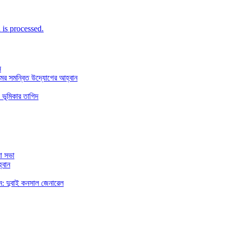
is processed.
ন
মের সমন্বিত উদ্যোগের আহ্বান
 ভূমিকার তাগিদ
া সভা
্বান
রছেন: দুবাই কনসাল জেনারেল