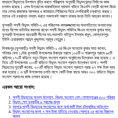
মাধ্যমে বিদ্যুতের উৎপাদন বৃদ্ধি করতে পরিকল্পনা অনুযায়ী বিদ্যুৎকেন্দ্র নির্মাণের কাজ
চলমান রয়েছে। এসব উন্নয়নের ধারাবাহিকতা ব্যাঘাত ঘটাতে বিএনপি নেত্রী খালেদা জিয়া
তার দোসর রাজাকার আলবদর ও জামায়াত-শিবিরদের নিয়ে দেশবিরোধী চক্রান্ত করছে।
তাদের ওই চক্রান্ত নস্যাৎ করতে সকলকেই সজাগ থাকার জন্য তিনি আহ্বান জানান।
ফুলবাড়ী পল্লী বিদ্যুৎ সমিতি-২ এর পরিচালক কামরুজ্জামানের সভাপতিত্বে অন্যান্যের
মধ্যে বিশেষ অতিথির বক্তব্য রাখেন পল্লী বিদ্যুৎ সমিতির জিএম সন্তোষ কুমার সাহা,
ফুলবাড়ী উপজেলা আওয়ামী লীগের সহ-সভাপতি সাইফুল ইসলাম বাবুল, মোস্তফাপুর
ইউপি চেয়ারম্যান আব্দুল কুদ্দুসসহ প্রমুখ নেতৃবৃন্দ।
দিনাজপুর (ফুলবাড়ী) পল্লী বিদ্যুৎ সমিতি-২ এর জিএম সন্তোষ কুমার সাহা জানান,
শনিবার বেলা ১১টায় ফুলবাড়ী উপজেলার উষাহার গ্রামে ১০৫টি ও পারুলপুর গ্রামে ৬৫টি
বাড়িসহ ১৭০টি বাড়িতে নতুন বিদ্যুৎ সংযোগ প্রদান অনুষ্ঠানের উদ্বোধন করা হয়েছে। এ
নিয়ে ২টি উপজেলায় ২০৩টি বাড়িতে বিদ্যুৎ সংযোগ প্রদান উদ্বোধন হলো। পল্লী
বিদ্যুতের সুত্রটি জানায়, ২০৩টি বাড়িতে বিদ্যুৎ সংযোগ প্রদানে প্রায় ৬৭ লক্ষ টাকা ব্যয়
করা হয়েছে। এ দুটি উপজেলায় চলতি মাসে কোটি টাকা ব্যয়ে আরও ৩০০ বাড়িতে বিদ্যুৎ
সংযোগ প্রদানের কাজ চলমান রয়েছে।
এরকম আরো সংবাদ:
পল্লী বিদ্যুতের অনন্য উদ্যোগ, বিদ্যুৎ সংযোগ পেল গোপালগঞ্জের ৫০০ পরিবার
বিদ্যুৎ পেল ধনবাড়ীর ৬ গ্রামের মানুষ
মধুপুরে পল্লী বিদ্যুতের সংযোগের নামে অর্ধকোটি টাকা চাঁদাবাজির অভিযোগ
বিদ্যুৎ সংযোগের জন্য ৭ লাখ টাকা হাতিয়ে নেওয়ায় শেরপুরে ২৪ জনের বিরুদ্ধে
মামলা