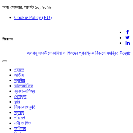
আজ সোমবার, আগস্ট ১০, ২০২৬
Cookie Policy (EU)
দেশের খবর
শিরোনাম
যুক্ত থাকুন দেশের সঙ্গে
জলবায়ু সংকট মোকাবিলা ও শিশুদের প্রারম্ভিক বিকাশে সমন্বিত উদ্যোগের 
Toggle
navigation
প্রচ্ছদ
জাতীয়
স্থানীয়
আন্তর্জাতিক
ব্যবসা-বাণিজ্য
খেলাধুলা
কৃষি
শিক্ষা-সংস্কৃতি
স্বাস্থ্য
পরিবেশ
নারী ও শিশু
অধিকার