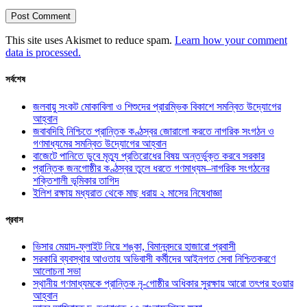
This site uses Akismet to reduce spam.
Learn how your comment
data is processed.
সর্বশেষ
জলবায়ু সংকট মোকাবিলা ও শিশুদের প্রারম্ভিক বিকাশে সমন্বিত উদ্যোগের
আহ্বান
জবাবদিহি নিশ্চিতে প্রান্তিক কণ্ঠস্বর জোরালো করতে নাগরিক সংগঠন ও
গণমাধ্যমের সমন্বিত উদ্যোগের আহ্বান
বাজেটে পানিতে ডুবে মৃত্যু প্রতিরোধের বিষয় অন্তর্ভুক্ত করবে সরকার
প্রান্তিক জনগোষ্ঠীর কণ্ঠস্বর তুলে ধরতে গণমাধ্যম–নাগরিক সংগঠনের
শক্তিশালী ভূমিকার তাগিদ
ইলিশ রক্ষায় মধ্যরাত থেকে মাছ ধরায় ২ মাসের নিষেধাজ্ঞা
প্রবাস
ভিসার মেয়াদ-ফ্লাইট নিয়ে শঙ্কা, বিমানবন্দরে হাজারো প্রবাসী
সরকারি ব্যবস্থার আওতায় অভিবাসী কর্মীদের আইনগত সেবা নিশ্চিতকরণে
আলোচনা সভা
স্থানীয় গণমাধ্যমকে প্রান্তিক নৃ-গোষ্ঠীর অধিকার সুরক্ষায় আরো তৎপর হওয়ার
আহ্বান