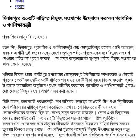
বিজ্ঞান
প্রবাস
দিনাজপুরে ৩০৩টি বাড়িতে বিদ্যুৎ সংযোগের উদ্বোধন করলেন প্রাথমিক
ও গণশিক্ষামন্ত্রী
প্রকাশিতঃ
জানুয়ারি ৮, ২০১৭
রতন সিং, দিনাজপুর: প্রাথমিক ও গণশিক্ষামন্ত্রী মোঃ মোস্তাফিজুর রহমান এমপি বলেছেন,
সরকার আগামী দুই বছরের মধ্যে দেশের তৃণমূল পর্যায়ে প্রত্যেকের ঘরে বিদ্যুৎ সংযোগ
দেওয়ার পরিকল্পনা গ্রহণ করেছে। সে লক্ষ্য বাস্তবায়নেই তৃণমূল পর্যায়ে বিদ্যুৎ সংযোগের
কাজ চলমান রয়েছে।
শনিবার বিকেল ৪টায় পার্বতীপুর উপজেলার মোস্তফাপুর ইউনিয়নের চকশাহবাজ ও চৌহাটি
গ্রামের ১৩৩টিসহ মোট ৩০৩টি বাড়িতে প্রায় ৬৫ কোটি টাকা ব্যয়ে বিদ্যুৎ সংযোগ প্রদান
উপলক্ষে আয়োজিত অনুষ্ঠানে প্রধান অতিথির বক্তব্যে প্রাথমিক ও গণশিক্ষামন্ত্রী এ্যাডঃ
মোঃ মোস্তাফিজুর রহমান এমপি এসব কথা বলেন।
তিনি বলেন, জননেত্রী প্রধানমন্ত্রী শেখ হাসিনার নেতৃত্বে আওয়ামী লীগ যখন দ্বিতীয়বার
দেশ পরিচালনার দায়িত্ব গ্রহণ করেছিলেন তখন দেশে বিদ্যুতের কী ভয়াবহ ও
লোডশেডিংয়ের অবস্থা ছিল তা দেশের মানুষ অবগত রয়েছেন। দেশে এখন বিদ্যুতের
কোন লোডশেডিং নেই এবং ২৪ ঘন্টা বিদ্যুতের সরবরাহ থাকে। শিল্প প্রতিষ্ঠান,
কলকারখানা থেকে শুরু করে মানুষের জীবনমান উন্নয়নে বিদ্যুতের চাহিদা বিগত সময়ের
তুলনায় তিনগুন বেড়ে গেছে। সে চাহিদা পূরণের লক্ষ্যেই বিদ্যুৎ উৎপাদনের নতুন নতুন
উৎপাদন কেন্দ্র স্থাপন করা হয়েছে। যুগোপযোগী ও বিজ্ঞানভিত্তিক পদ্ধতি বাস্তবায়নের