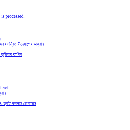
is processed.
ন
মের সমন্বিত উদ্যোগের আহ্বান
 ভূমিকার তাগিদ
া সভা
্বান
রছেন: দুবাই কনসাল জেনারেল