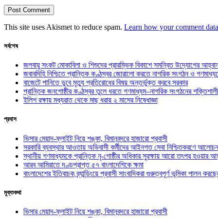
This site uses Akismet to reduce spam.
Learn how your comment data 
সর্বশেষ
জলবায়ু সংকট মোকাবিলা ও শিশুদের প্রারম্ভিক বিকাশে সমন্বিত উদ্যোগের আহ্বা
জবাবদিহি নিশ্চিতে প্রান্তিক কণ্ঠস্বর জোরালো করতে নাগরিক সংগঠন ও গণমাধ্য
বাজেটে পানিতে ডুবে মৃত্যু প্রতিরোধের বিষয় অন্তর্ভুক্ত করবে সরকার
প্রান্তিক জনগোষ্ঠীর কণ্ঠস্বর তুলে ধরতে গণমাধ্যম–নাগরিক সংগঠনের শক্তিশালী
ইলিশ রক্ষায় মধ্যরাত থেকে মাছ ধরায় ২ মাসের নিষেধাজ্ঞা
প্রবাস
ভিসার মেয়াদ-ফ্লাইট নিয়ে শঙ্কা, বিমানবন্দরে হাজারো প্রবাসী
সরকারি ব্যবস্থার আওতায় অভিবাসী কর্মীদের আইনগত সেবা নিশ্চিতকরণে আলোচন
স্থানীয় গণমাধ্যমকে প্রান্তিক নৃ-গোষ্ঠীর অধিকার সুরক্ষায় আরো তৎপর হওয়ার আহ
আরব আমিরাতে দণ্ডপ্রাপ্ত ৫৭ বাংলাদেশিকে ক্ষমা
বাংলাদেশের ইতিবাচক ব্র্যান্ডিংয়ে প্রবাসী সাংবাদিকরা গুরুত্বপূর্ণ ভূমিকা পালন ক
মুক্তকথা
ভিসার মেয়াদ-ফ্লাইট নিয়ে শঙ্কা, বিমানবন্দরে হাজারো প্রবাসী