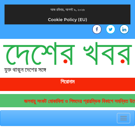
আজ রবিবার, আগস্ট ৯, ২০২৬
Cookie Policy (EU)
দেশের খবর
যুক্ত থাকুন দেশের সঙ্গে
শিরোনাম
জলবায়ু সংকট মোকাবিলা ও শিশুদের প্রারম্ভিক বিকাশে সমন্বিত উদ্
Toggl
navig