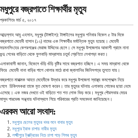
মধুপুরে বজ্রপাতে শিক্ষার্থীর মৃত্যু
প্রকাশিতঃ
মার্চ ৫, ২০১৭
আব্দুল্লাহ আবু এহসান, মধুপুর (টাঙ্গাইল): টাঙ্গাইলের মধুপুরে শনিবার বিকেল ৫ টার দিকে
বজ্রপাতে মেহেদী হাসান (১২) নামের এক শিক্ষার্থীর মর্মান্তিক মৃত্যু হয়েছে। মেহেদী
ময়মনসিংহের কেশরগঞ্জের মেরাজ উদ্দিনের ছেলে। সে মধুপুর উপজেলার আকাশী গ্রামে নানা
গুন্দু শেখের বাড়িতে থেকে ফুলবাড়ি মাদ্রাসায় চতুর্থ শ্রেণিতে লেখাপড়া করত।
এলাকাবাসী জানান, বিকেলে গুঁড়ি গুঁড়ি বৃষ্টির সাথে বজ্রপাত হচ্ছিল। এ সময় মাদ্রাসা থেকে
ফিরে মেহেদী নানা বাড়ির পাশে খোলার মাঠে রাখা জ্বালানির জিনিসপত্র তুলতে যায়।
বজ্রপাতে মারাত্মক আহত মেহেদীকে উদ্ধার করে মধুপুর উপজেলা স্বাস্থ্য কমপ্লেক্সে নিয়ে
গেলে চিকিৎসকরা তাকে মৃত ঘোষণা করেন। তার মৃত্যুর ঘটনায় এলাকায় শোকের ছায়া নেমে
এসেছে। এক নজর দেখতে ওই বাড়িতে শত শত লোক ভিড় করে। মধুপুর পৌরসভার মেয়র
মাসুদ পারভেজ সন্ধ্যায় ঘটনাস্থলে গিয়ে পরিবারের প্রতি সমবেদনা জানিয়েছেন।
এরকম আরো সংবাদ:
মধুপুরে ছেলের মৃত্যুর খবর শুনে বাবার মৃত্যু
মধুপুরে ট্রাক চাপায় নারীর মৃত্যু
লক্ষ্মীপুরে ট্রাক্ট্ররের নিচে চাপা পড়ে শিশুর মৃত্যু