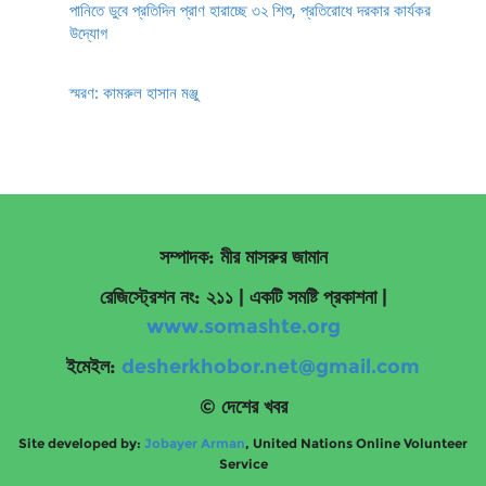
পানিতে ডুবে প্রতিদিন প্রাণ হারাচ্ছে ৩২ শিশু, প্রতিরোধে দরকার কার্যকর
উদ্যোগ
স্মরণ: কামরুল হাসান মঞ্জু
সম্পাদক: মীর মাসরুর জামান
রেজিস্ট্রেশন নং: ২১১ | একটি সমষ্টি প্রকাশনা
|
www.somashte.org
ইমেইল:
desherkhobor.net@gmail.com
© দেশের খবর
Site developed by:
Jobayer Arman
, United Nations Online Volunteer
Service