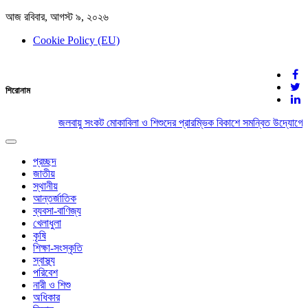
আজ রবিবার, আগস্ট ৯, ২০২৬
Cookie Policy (EU)
দেশের খবর
শিরোনাম
যুক্ত থাকুন দেশের সঙ্গে
জলবায়ু সংকট মোকাবিলা ও শিশুদের প্রারম্ভিক বিকাশে সমন্বিত উদ্যোগের 
Toggle
navigation
প্রচ্ছদ
জাতীয়
স্থানীয়
আন্তর্জাতিক
ব্যবসা-বাণিজ্য
খেলাধুলা
কৃষি
শিক্ষা-সংস্কৃতি
স্বাস্থ্য
পরিবেশ
নারী ও শিশু
অধিকার