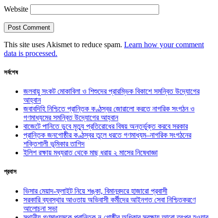
Website
This site uses Akismet to reduce spam.
Learn how your comment
data is processed.
সর্বশেষ
জলবায়ু সংকট মোকাবিলা ও শিশুদের প্রারম্ভিক বিকাশে সমন্বিত উদ্যোগের
আহ্বান
জবাবদিহি নিশ্চিতে প্রান্তিক কণ্ঠস্বর জোরালো করতে নাগরিক সংগঠন ও
গণমাধ্যমের সমন্বিত উদ্যোগের আহ্বান
বাজেটে পানিতে ডুবে মৃত্যু প্রতিরোধের বিষয় অন্তর্ভুক্ত করবে সরকার
প্রান্তিক জনগোষ্ঠীর কণ্ঠস্বর তুলে ধরতে গণমাধ্যম–নাগরিক সংগঠনের
শক্তিশালী ভূমিকার তাগিদ
ইলিশ রক্ষায় মধ্যরাত থেকে মাছ ধরায় ২ মাসের নিষেধাজ্ঞা
প্রবাস
ভিসার মেয়াদ-ফ্লাইট নিয়ে শঙ্কা, বিমানবন্দরে হাজারো প্রবাসী
সরকারি ব্যবস্থার আওতায় অভিবাসী কর্মীদের আইনগত সেবা নিশ্চিতকরণে
আলোচনা সভা
স্থানীয় গণমাধ্যমকে প্রান্তিক নৃ-গোষ্ঠীর অধিকার সুরক্ষায় আরো তৎপর হওয়ার