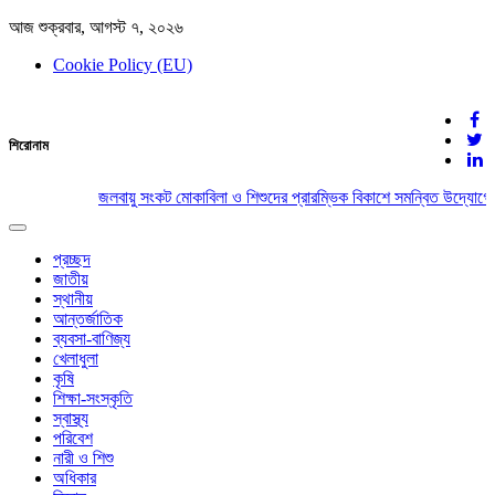
আজ শুক্রবার, আগস্ট ৭, ২০২৬
Cookie Policy (EU)
দেশের খবর
শিরোনাম
যুক্ত থাকুন দেশের সঙ্গে
জলবায়ু সংকট মোকাবিলা ও শিশুদের প্রারম্ভিক বিকাশে সমন্বিত উদ্যোগের
Toggle
navigation
প্রচ্ছদ
জাতীয়
স্থানীয়
আন্তর্জাতিক
ব্যবসা-বাণিজ্য
খেলাধুলা
কৃষি
শিক্ষা-সংস্কৃতি
স্বাস্থ্য
পরিবেশ
নারী ও শিশু
অধিকার