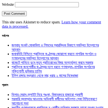
Website
This site uses Akismet to reduce spam.
Learn how your comment
data is processed.
সর্বশেষ
জলবায়ু সংকট মোকাবিলা ও শিশুদের প্রারম্ভিক বিকাশে সমন্বিত উদ্যোগের
আহ্বান
জবাবদিহি নিশ্চিতে প্রান্তিক কণ্ঠস্বর জোরালো করতে নাগরিক সংগঠন ও
গণমাধ্যমের সমন্বিত উদ্যোগের আহ্বান
বাজেটে পানিতে ডুবে মৃত্যু প্রতিরোধের বিষয় অন্তর্ভুক্ত করবে সরকার
প্রান্তিক জনগোষ্ঠীর কণ্ঠস্বর তুলে ধরতে গণমাধ্যম–নাগরিক সংগঠনের
শক্তিশালী ভূমিকার তাগিদ
ইলিশ রক্ষায় মধ্যরাত থেকে মাছ ধরায় ২ মাসের নিষেধাজ্ঞা
প্রবাস
ভিসার মেয়াদ-ফ্লাইট নিয়ে শঙ্কা, বিমানবন্দরে হাজারো প্রবাসী
সরকারি ব্যবস্থার আওতায় অভিবাসী কর্মীদের আইনগত সেবা নিশ্চিতকরণে
আলোচনা সভা
স্থানীয় গণমাধ্যমকে প্রান্তিক নৃ-গোষ্ঠীর অধিকার সুরক্ষায় আরো তৎপর হওয়ার