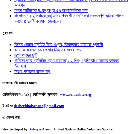
আহ্বান
আরব আমিরাতে দণ্ডপ্রাপ্ত ৫৭ বাংলাদেশিকে ক্ষমা
বাংলাদেশের ইতিবাচক ব্র্যান্ডিংয়ে প্রবাসী সাংবাদিকরা গুরুত্বপূর্ণ ভূমিকা পালন
করছেন: দুবাই কনসাল জেনারেল
মুক্তকথা
ভিসার মেয়াদ-ফ্লাইট নিয়ে শঙ্কা, বিমানবন্দরে হাজারো প্রবাসী
বন্যা আক্রান্ত ১১ জেলায় নিহতের সংখ্যা ৩১
রূপকথাদের ছুটি
পানিতে ডুবে প্রতিদিন প্রাণ হারাচ্ছে ৩২ শিশু, প্রতিরোধে দরকার কার্যকর
উদ্যোগ
স্মরণ: কামরুল হাসান মঞ্জু
সম্পাদক: মীর মাসরুর জামান
রেজিস্ট্রেশন নং: ২১১ | একটি সমষ্টি প্রকাশনা
|
www.somashte.org
ইমেইল:
desherkhobor.net@gmail.com
© দেশের খবর
Site developed by:
Jobayer Arman
, United Nations Online Volunteer Service