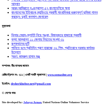
আহ্বান
আরব আমিরাতে দণ্ডপ্রাপ্ত ৫৭ বাংলাদেশিকে ক্ষমা
বাংলাদেশের ইতিবাচক ব্র্যান্ডিংয়ে প্রবাসী সাংবাদিকরা গুরুত্বপূর্ণ ভূমিকা পালন
করছেন: দুবাই কনসাল জেনারেল
মুক্তকথা
ভিসার মেয়াদ-ফ্লাইট নিয়ে শঙ্কা, বিমানবন্দরে হাজারো প্রবাসী
বন্যা আক্রান্ত ১১ জেলায় নিহতের সংখ্যা ৩১
রূপকথাদের ছুটি
পানিতে ডুবে প্রতিদিন প্রাণ হারাচ্ছে ৩২ শিশু, প্রতিরোধে দরকার কার্যকর
উদ্যোগ
স্মরণ: কামরুল হাসান মঞ্জু
সম্পাদক: মীর মাসরুর জামান
রেজিস্ট্রেশন নং: ২১১ | একটি সমষ্টি প্রকাশনা
|
www.somashte.org
ইমেইল:
desherkhobor.net@gmail.com
© দেশের খবর
Site developed by:
Jobayer Arman
, United Nations Online Volunteer Service