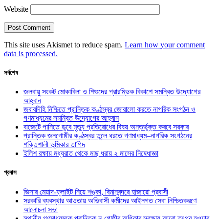
Website
This site uses Akismet to reduce spam.
Learn how your comment
data is processed.
সর্বশেষ
জলবায়ু সংকট মোকাবিলা ও শিশুদের প্রারম্ভিক বিকাশে সমন্বিত উদ্যোগের
আহ্বান
জবাবদিহি নিশ্চিতে প্রান্তিক কণ্ঠস্বর জোরালো করতে নাগরিক সংগঠন ও
গণমাধ্যমের সমন্বিত উদ্যোগের আহ্বান
বাজেটে পানিতে ডুবে মৃত্যু প্রতিরোধের বিষয় অন্তর্ভুক্ত করবে সরকার
প্রান্তিক জনগোষ্ঠীর কণ্ঠস্বর তুলে ধরতে গণমাধ্যম–নাগরিক সংগঠনের
শক্তিশালী ভূমিকার তাগিদ
ইলিশ রক্ষায় মধ্যরাত থেকে মাছ ধরায় ২ মাসের নিষেধাজ্ঞা
প্রবাস
ভিসার মেয়াদ-ফ্লাইট নিয়ে শঙ্কা, বিমানবন্দরে হাজারো প্রবাসী
সরকারি ব্যবস্থার আওতায় অভিবাসী কর্মীদের আইনগত সেবা নিশ্চিতকরণে
আলোচনা সভা
স্থানীয় গণমাধ্যমকে প্রান্তিক নৃ-গোষ্ঠীর অধিকার সুরক্ষায় আরো তৎপর হওয়ার