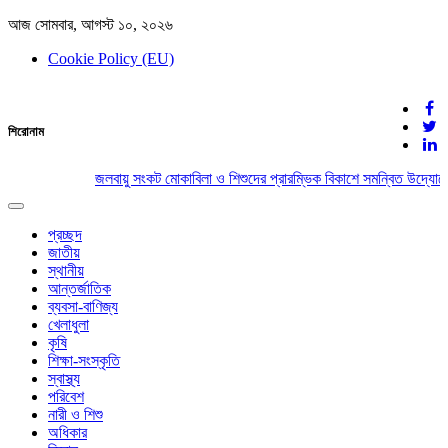
আজ সোমবার, আগস্ট ১০, ২০২৬
Cookie Policy (EU)
দেশের খবর
শিরোনাম
যুক্ত থাকুন দেশের সঙ্গে
জলবায়ু সংকট মোকাবিলা ও শিশুদের প্রারম্ভিক বিকাশে সমন্বিত উদ্যোগে
Toggle
navigation
প্রচ্ছদ
জাতীয়
স্থানীয়
আন্তর্জাতিক
ব্যবসা-বাণিজ্য
খেলাধুলা
কৃষি
শিক্ষা-সংস্কৃতি
স্বাস্থ্য
পরিবেশ
নারী ও শিশু
অধিকার