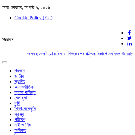
আজ শুক্রবার, আগস্ট ৭, ২০২৬
Cookie Policy (EU)
দেশের খবর
শিরোনাম
যুক্ত থাকুন দেশের সঙ্গে
জলবায়ু সংকট মোকাবিলা ও শিশুদের প্রারম্ভিক বিকাশে সমন্বিত উদ্যোগের
Toggle
navigation
প্রচ্ছদ
জাতীয়
স্থানীয়
আন্তর্জাতিক
ব্যবসা-বাণিজ্য
খেলাধুলা
কৃষি
শিক্ষা-সংস্কৃতি
স্বাস্থ্য
পরিবেশ
নারী ও শিশু
অধিকার