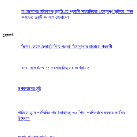
বাংলাদেশের ইতিবাচক ব্র্যান্ডিংয়ে প্রবাসী সাংবাদিকরা গুরুত্বপূর্ণ ভূমিকা পালন
করছেন: দুবাই কনসাল জেনারেল
মুক্তকথা
ভিসার মেয়াদ-ফ্লাইট নিয়ে শঙ্কা, বিমানবন্দরে হাজারো প্রবাসী
বন্যা আক্রান্ত ১১ জেলায় নিহতের সংখ্যা ৩১
রূপকথাদের ছুটি
পানিতে ডুবে প্রতিদিন প্রাণ হারাচ্ছে ৩২ শিশু, প্রতিরোধে দরকার কার্যকর
উদ্যোগ
স্মরণ: কামরুল হাসান মঞ্জু