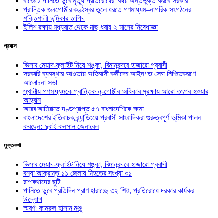
বাজেটে পানিতে ডুবে মৃত্যু প্রতিরোধের বিষয় অন্তর্ভুক্ত করবে সরকার
প্রান্তিক জনগোষ্ঠীর কণ্ঠস্বর তুলে ধরতে গণমাধ্যম–নাগরিক সংগঠনের
শক্তিশালী ভূমিকার তাগিদ
ইলিশ রক্ষায় মধ্যরাত থেকে মাছ ধরায় ২ মাসের নিষেধাজ্ঞা
প্রবাস
ভিসার মেয়াদ-ফ্লাইট নিয়ে শঙ্কা, বিমানবন্দরে হাজারো প্রবাসী
সরকারি ব্যবস্থার আওতায় অভিবাসী কর্মীদের আইনগত সেবা নিশ্চিতকরণে
আলোচনা সভা
স্থানীয় গণমাধ্যমকে প্রান্তিক নৃ-গোষ্ঠীর অধিকার সুরক্ষায় আরো তৎপর হওয়ার
আহ্বান
আরব আমিরাতে দণ্ডপ্রাপ্ত ৫৭ বাংলাদেশিকে ক্ষমা
বাংলাদেশের ইতিবাচক ব্র্যান্ডিংয়ে প্রবাসী সাংবাদিকরা গুরুত্বপূর্ণ ভূমিকা পালন
করছেন: দুবাই কনসাল জেনারেল
মুক্তকথা
ভিসার মেয়াদ-ফ্লাইট নিয়ে শঙ্কা, বিমানবন্দরে হাজারো প্রবাসী
বন্যা আক্রান্ত ১১ জেলায় নিহতের সংখ্যা ৩১
রূপকথাদের ছুটি
পানিতে ডুবে প্রতিদিন প্রাণ হারাচ্ছে ৩২ শিশু, প্রতিরোধে দরকার কার্যকর
উদ্যোগ
স্মরণ: কামরুল হাসান মঞ্জু