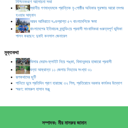
নিশ্চিতকরণে আলোচনা সভা
স্থানীয় গণমাধ্যমকে প্রান্তিক নৃ-গোষ্ঠীর অধিকার সুরক্ষায় আরো তৎপর
হওয়ার আহ্বান
আরব আমিরাতে দণ্ডপ্রাপ্ত ৫৭ বাংলাদেশিকে ক্ষমা
বাংলাদেশের ইতিবাচক ব্র্যান্ডিংয়ে প্রবাসী সাংবাদিকরা গুরুত্বপূর্ণ ভূমিকা
পালন করছেন: দুবাই কনসাল জেনারেল
মুক্তকথা
ভিসার মেয়াদ-ফ্লাইট নিয়ে শঙ্কা, বিমানবন্দরে হাজারো প্রবাসী
বন্যা আক্রান্ত ১১ জেলায় নিহতের সংখ্যা ৩১
রূপকথাদের ছুটি
পানিতে ডুবে প্রতিদিন প্রাণ হারাচ্ছে ৩২ শিশু, প্রতিরোধে দরকার কার্যকর উদ্যোগ
স্মরণ: কামরুল হাসান মঞ্জু
সম্পাদক: মীর মাসরুর জামান