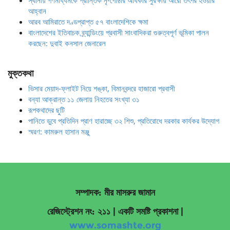
স্থানীয় গণমাধ্যমকে প্রান্তিক নৃ-গোষ্ঠীর অধিকার সুরক্ষায় আরো তৎপর হওয়ার
আহ্বান
আরব আমিরাতে দণ্ডপ্রাপ্ত ৫৭ বাংলাদেশিকে ক্ষমা
বাংলাদেশের ইতিবাচক ব্র্যান্ডিংয়ে প্রবাসী সাংবাদিকরা গুরুত্বপূর্ণ ভূমিকা পালন
করছেন: দুবাই কনসাল জেনারেল
মুক্তকথা
ভিসার মেয়াদ-ফ্লাইট নিয়ে শঙ্কা, বিমানবন্দরে হাজারো প্রবাসী
বন্যা আক্রান্ত ১১ জেলায় নিহতের সংখ্যা ৩১
রূপকথাদের ছুটি
পানিতে ডুবে প্রতিদিন প্রাণ হারাচ্ছে ৩২ শিশু, প্রতিরোধে দরকার কার্যকর উদ্যোগ
স্মরণ: কামরুল হাসান মঞ্জু
সম্পাদক: মীর মাসরুর জামান
রেজিস্ট্রেশন নং: ২১১ | একটি সমষ্টি প্রকাশনা
|
www.somashte.org