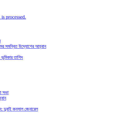
is processed.
ন
মের সমন্বিত উদ্যোগের আহ্বান
 ভূমিকার তাগিদ
া সভা
্বান
রছেন: দুবাই কনসাল জেনারেল