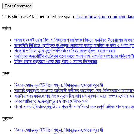
This site uses Akismet to reduce spam.
Learn how your comment data 
সর্বশেষ
জলবায়ু সংকট মোকাবিলা ও শিশুদের প্রারম্ভিক বিকাশে সমন্বিত উদ্যোগের আহ্বা
জবাবদিহি নিশ্চিতে প্রান্তিক কণ্ঠস্বর জোরালো করতে নাগরিক সংগঠন ও গণমাধ্য
বাজেটে পানিতে ডুবে মৃত্যু প্রতিরোধের বিষয় অন্তর্ভুক্ত করবে সরকার
প্রান্তিক জনগোষ্ঠীর কণ্ঠস্বর তুলে ধরতে গণমাধ্যম–নাগরিক সংগঠনের শক্তিশালী
ইলিশ রক্ষায় মধ্যরাত থেকে মাছ ধরায় ২ মাসের নিষেধাজ্ঞা
প্রবাস
ভিসার মেয়াদ-ফ্লাইট নিয়ে শঙ্কা, বিমানবন্দরে হাজারো প্রবাসী
সরকারি ব্যবস্থার আওতায় অভিবাসী কর্মীদের আইনগত সেবা নিশ্চিতকরণে আলোচন
স্থানীয় গণমাধ্যমকে প্রান্তিক নৃ-গোষ্ঠীর অধিকার সুরক্ষায় আরো তৎপর হওয়ার আহ
আরব আমিরাতে দণ্ডপ্রাপ্ত ৫৭ বাংলাদেশিকে ক্ষমা
বাংলাদেশের ইতিবাচক ব্র্যান্ডিংয়ে প্রবাসী সাংবাদিকরা গুরুত্বপূর্ণ ভূমিকা পালন ক
মুক্তকথা
ভিসার মেয়াদ-ফ্লাইট নিয়ে শঙ্কা, বিমানবন্দরে হাজারো প্রবাসী