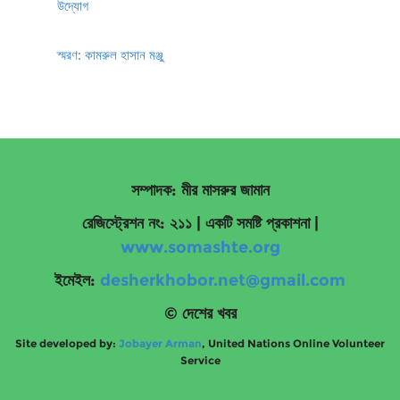
উদ্যোগ
স্মরণ: কামরুল হাসান মঞ্জু
সম্পাদক: মীর মাসরুর জামান
রেজিস্ট্রেশন নং: ২১১ | একটি সমষ্টি প্রকাশনা
|
www.somashte.org
ইমেইল:
desherkhobor.net@gmail.com
© দেশের খবর
Site developed by:
Jobayer Arman
, United Nations Online Volunteer
Service