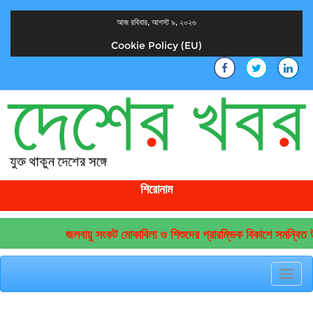
আজ রবিবার, আগস্ট ৯, ২০২৬
Cookie Policy (EU)
দেশের খবর
যুক্ত থাকুন দেশের সঙ্গে
শিরোনাম
জলবায়ু সংকট মোকাবিলা ও শিশুদের প্রারম্ভিক বিকাশে সমন্বিত উ
Toggl
navig