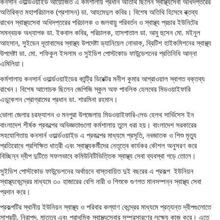
কনসার্ন ওয়ার্ল্ডওয়াইড আয়োজিত এ কর্মশালায় প্রধান অতিথি ছিলেন স্বাস্থ্যসেবা অধিদপ্তরের
অতিরিক্ত মহাপরিচালক (প্রশাসন) ডা. আহমেদুল কবির। বিশেষ অতিথি হিসেবে ব্ক্তব্য
রাখেন স্বাস্থ্যসেবা অধিদপ্তরের পরিচালক ও জলবায়ু পরিবর্তন ও স্বাস্থ্য প্রচার ইউনিটের
সমন্বয়ক অধ্যাপক ডা. ইকবাল কবির, পরিচালক, হাসপাতাল ডা. আবু হুসেন মো. মইনুল
আহসান, সুইডেন দূতাবাসের স্বাস্থ্য উপদেষ্টা ড্যানিয়েল নোভাক, ব্রিটিশ হাইকমিশনের স্বাস্থ্য
উপদেষ্টা ডা. মো. শফিকুল ইসলাম ও সুইডিশ পোস্টকোড ফাউন্ডেশনের প্রতিনিধি আন্না
এমিলিয়া।
কর্মশালায় কনসার্ন ওয়ার্ল্ডওয়াইডের কান্ট্রি ডিরেক্টর মনীশ কুমার আগ্রাওয়াল স্বাগত বক্তব্য
রাখেন। বিশেষ আলোচক ছিলেন জেপিজি স্কুল অফ পাবলিক হেলথের মিডওয়াইফারি
এডুকেশন প্রোগ্রামের প্রধান ডা. শারমিনা রহমান।
ভোলা জেলার চরফ্যাশন ও মনপুরা উপজেলায় মিডওয়াইফারি-লেড হেলথ সার্ভিসেস ইন
বাংলাদেশ শীর্ষক প্রকল্পের অভিজ্ঞতাগুলো কর্মশালায় তুলে ধরা হয়। বাংলাদেশ সরকারের
সহযোগিতায় কনসার্ন ওয়ার্ল্ডওয়াইড এ প্রকল্পের মাধ্যমে প্রসূতি, নবজাতক ও শিশু মৃত্যু
প্রতিরোধে প্রশিক্ষিত ধাত্রী এবং স্বাস্থ্যকর্মীদের নেতৃত্বে কার্যকর কৌশল অনুসরণ করে
বিচ্ছিন্ন দ্বীপ দুটিতে সফলভাবে কমিউনিটিভিত্তিক স্বাস্থ্য সেবা ব্যবস্থা গড়ে তোলে।
সুইডিশ পোস্টকোড ফাউন্ডেশনের অর্থায়নে বাস্তবায়িত দুই বছরের এ প্রকল্প ইউনিয়ন
স্বাস্থ্যকেন্দ্রের মাধ্যমে ৩০ হাজারের বেশি নারী ও শিশুকে গুণগত মানসম্পন্ন স্বাস্থ্য সেবা
প্রদান করে।
প্রকল্পটির স্থানীয় ইউনিয়ন স্বাস্থ্য ও পরিবার কল্যাণ কেন্দ্রের মাধ্যমে প্রত্যন্ত দ্বীপগুলোতে
সাশ্রয়ী, নিরাপদ, মাতৃত্ব এবং প্রাথমিক স্বাস্থ্যসেবার সম্প্রসারণের লক্ষ্যে কাজ করে। এতে