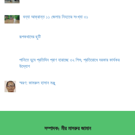
বন্যা আক্রান্ত ১১ জেলায় নিহতের সংখ্যা ৩১
রূপকথাদের ছুটি
পানিতে ডুবে প্রতিদিন প্রাণ হারাচ্ছে ৩২ শিশু, প্রতিরোধে দরকার কার্যকর
উদ্যোগ
স্মরণ: কামরুল হাসান মঞ্জু
সম্পাদক: মীর মাসরুর জামান